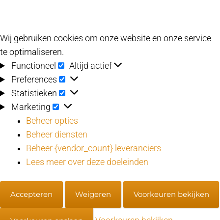
Wij gebruiken cookies om onze website en onze service
te optimaliseren.
Functioneel
Functioneel
Altijd actief
Preferences
Preferences
Statistieken
Statistieken
Marketing
Marketing
Beheer opties
Beheer diensten
Beheer {vendor_count} leveranciers
Lees meer over deze doeleinden
Accepteren
Weigeren
Voorkeuren bekijken