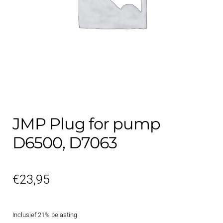
Contact
uitvouwe
Techniek Blog
Submen
Nederlands
uitvouwe
JMP Plug for pump
D6500, D7063
€
23,95
Inclusief 21% belasting