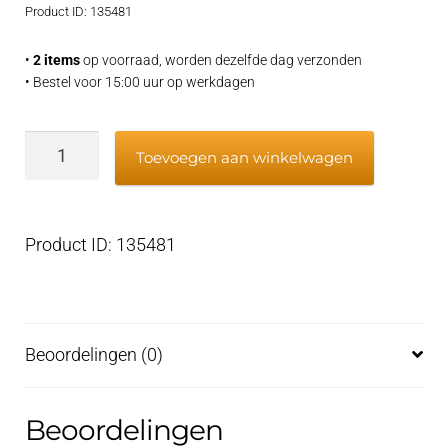
Product ID: 135481
•
2 items
op voorraad, worden dezelfde dag verzonden
• Bestel voor 15:00 uur op werkdagen
JMP
Toevoegen aan winkelwagen
Plug
for
pump
Product ID: 135481
D6500,
D7063
aantal
Beoordelingen (0)
Beoordelingen