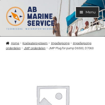
Ga
Ga
Menu
door
naar
naar
de
navigatie
inhoud
Home
Home
Koelwatersysteem
Impellerpomp
Impellerpomp
onderdelen
JMP onderdelen
JMP Plug for pump D6500, D7063
Submen
Motoren
uitvouwe
Submen
Motoronderdelen
uitvouwe
Submen
Bootelektra
uitvouwe
Submen
Koelwatersysteem
uitvouwe
Submen