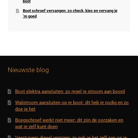
boot
Boot schroef vervangen: zo check, kies en vervang je
’m goed
Nieuwste blog
Boot elektra aansluiten: zo regel je stroom aan boord
Walstroom aansluiten op je boot: dit heb je nodig en zo
doe je het
Boegschroef werkt niet meer: dit zijn de oorzaken en
wat je zelf kunt doen
Verstuivers diesel reinigen: zo pak je het zelf aan op je