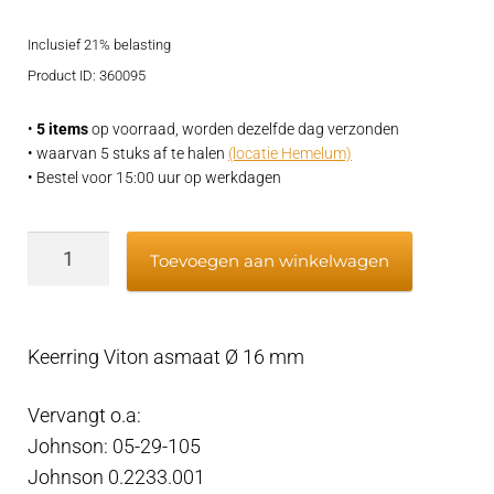
prijs
prijs
Inclusief 21% belasting
was:
is:
Product ID: 360095
€9,95.
€8,95.
•
5 items
op voorraad, worden dezelfde dag verzonden
• waarvan 5 stuks af te halen
(locatie Hemelum)
• Bestel voor 15:00 uur op werkdagen
Keerring
Toevoegen aan winkelwagen
lip
seal
16x28x7
Keerring Viton asmaat Ø 16 mm
Impellerpomp
Viton
Vervangt o.a:
RVS
Johnson: 05-29-105
veer
Johnson 0.2233.001
aantal