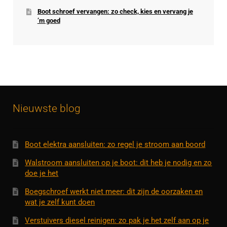
Boot schroef vervangen: zo check, kies en vervang je
’m goed
Nieuwste blog
Boot elektra aansluiten: zo regel je stroom aan boord
Walstroom aansluiten op je boot: dit heb je nodig en zo
doe je het
Boegschroef werkt niet meer: dit zijn de oorzaken en
wat je zelf kunt doen
Verstuivers diesel reinigen: zo pak je het zelf aan op je