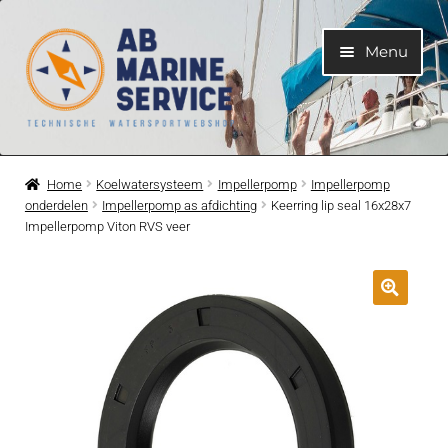
Ga
Ga
Menu
door
naar
naar
de
navigatie
inhoud
Home
Home
Koelwatersysteem
Impellerpomp
Impellerpomp
onderdelen
Impellerpomp as afdichting
Keerring lip seal 16x28x7
Submen
Motoren
Impellerpomp Viton RVS veer
uitvouwe
Submen
Motoronderdelen
uitvouwe
Submen
Bootelektra
uitvouwe
Submen
Koelwatersysteem
uitvouwe
Submen