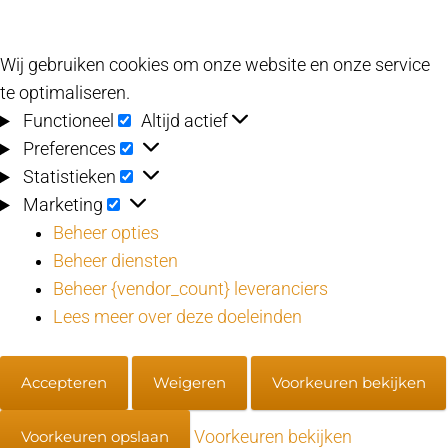
Wij gebruiken cookies om onze website en onze service
te optimaliseren.
Functioneel
Functioneel
Altijd actief
Preferences
Preferences
Statistieken
Statistieken
Marketing
Marketing
Beheer opties
Beheer diensten
Beheer {vendor_count} leveranciers
Lees meer over deze doeleinden
Accepteren
Weigeren
Voorkeuren bekijken
Voorkeuren bekijken
Voorkeuren opslaan