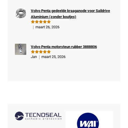
fiee
rde
Volvo Penta gedeelde kraaganode voor Saildrive
kop
Aluminium (zonder boutjes)
er
maart 26, 2026
Gewaardeer
d
5
uit 5
Volvo Penta motorsteun rubber 3888806
Jan
maart 25, 2026
Gewaardeer
d
5
uit 5