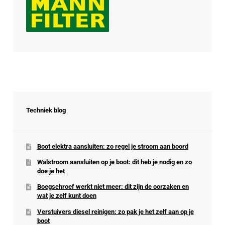
Techniek blog
Boot elektra aansluiten: zo regel je stroom aan boord
Walstroom aansluiten op je boot: dit heb je nodig en zo
doe je het
Boegschroef werkt niet meer: dit zijn de oorzaken en
wat je zelf kunt doen
Verstuivers diesel reinigen: zo pak je het zelf aan op je
boot