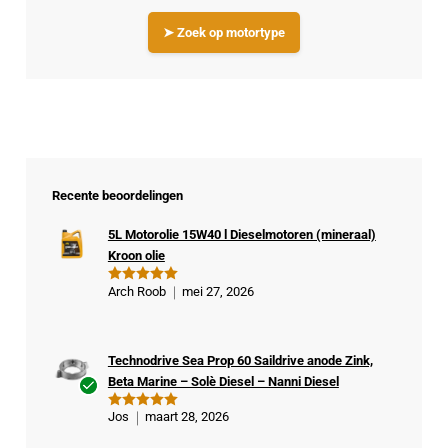
➤ Zoek op motortype
Recente beoordelingen
5L Motorolie 15W40 l Dieselmotoren (mineraal)
Kroon olie
Arch Roob
mei 27, 2026
Gewaardeer
d
5
uit 5
Technodrive Sea Prop 60 Saildrive anode Zink,
Beta Marine – Solè Diesel – Nanni Diesel
Ge
Jos
maart 28, 2026
Gewaardeer
veri
d
5
uit 5