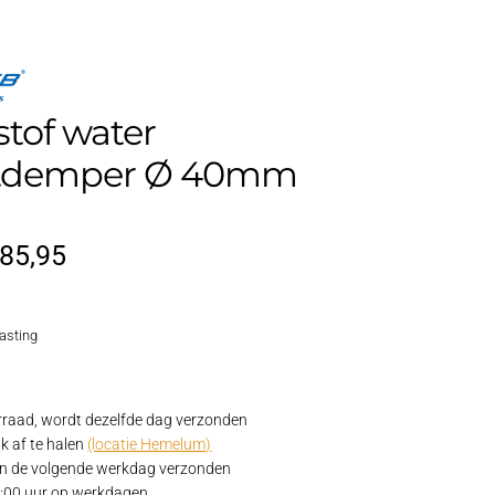
tof water
atdemper Ø 40mm
orspronkelijke
Huidige
85,95
rijs
prijs
lasting
as:
is:
99,95.
€85,95.
raad, wordt dezelfde dag verzonden
k af te halen
(locatie Hemelum)
 de volgende werkdag verzonden
15:00 uur op werkdagen