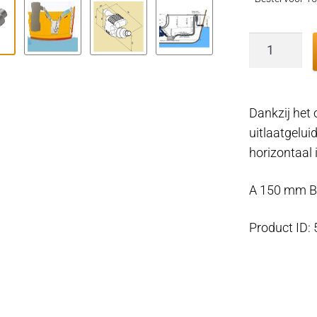
Kunststof
water
uitlaatde
Ø
Dankzij het
40mm
uitlaatgelui
aantal
horizontaal 
A 150 mm 
Product ID: