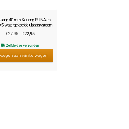
tslang 40 mm Keuring R.I.NA en
S watergekoelde uitlaatsysteem
Oorspronkelijke
Huidige
€
27,95
€
22,95
prijs
prijs
Zelfde dag verzonden
was:
is:
€27,95.
€22,95.
voegen aan winkelwagen