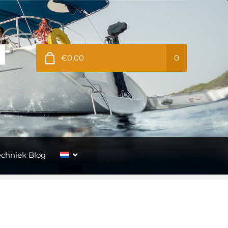
€0,00
0
echniek Blog