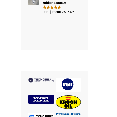
rubber 3888806
Jan
maart 25, 2026
Gewaardeer
d
5
uit 5