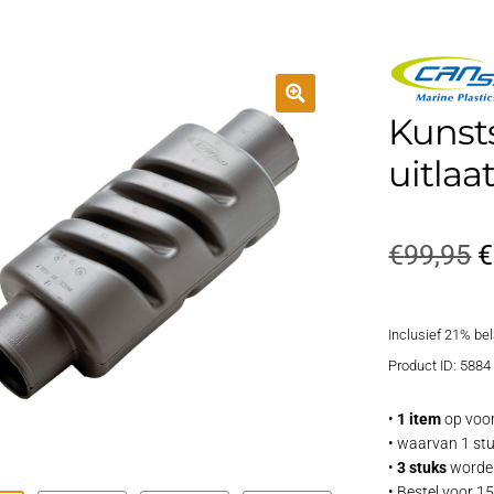
Kunsts
uitla
O
€
99,95
€
p
Inclusief 21% be
w
Product ID: 5884
€
•
1 item
op voor
• waarvan 1 stu
•
3 stuks
worden
• Bestel voor 