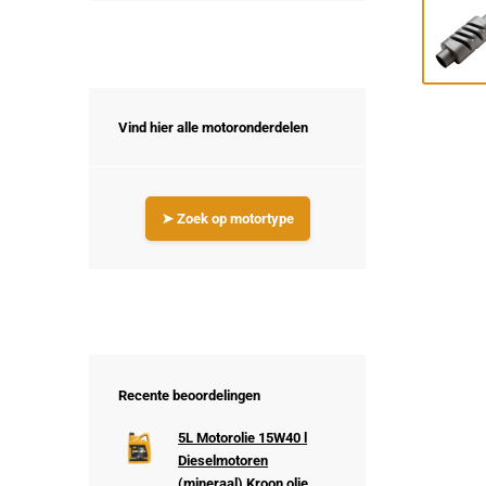
Vind hier alle motoronderdelen
➤ Zoek op motortype
Recente beoordelingen
5L Motorolie 15W40 l
Dieselmotoren
(mineraal) Kroon olie