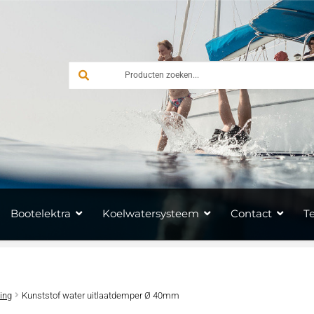
Bootelektra
Koelwatersysteem
Contact
T
ing
Kunststof water uitlaatdemper Ø 40mm