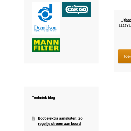
Uitlaa
LLOYD’
Toe
Techniek blog
Boot elektra aansluiten: zo
regel je stroom aan boord