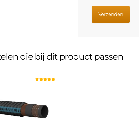
kelen die bij dit product passen
Gewaardeerd
5.00
uit 5