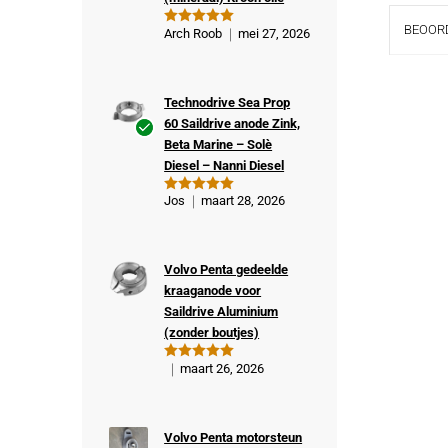
BEOORD
Arch Roob
mei 27, 2026
Gewaardeer
d
5
uit 5
Technodrive Sea Prop
60 Saildrive anode Zink,
Beta Marine – Solè
Ge
Diesel – Nanni Diesel
veri
fiee
Jos
maart 28, 2026
Gewaardeer
rde
d
5
uit 5
kop
er
Volvo Penta gedeelde
kraaganode voor
Saildrive Aluminium
(zonder boutjes)
maart 26, 2026
Gewaardeer
d
5
uit 5
Volvo Penta motorsteun