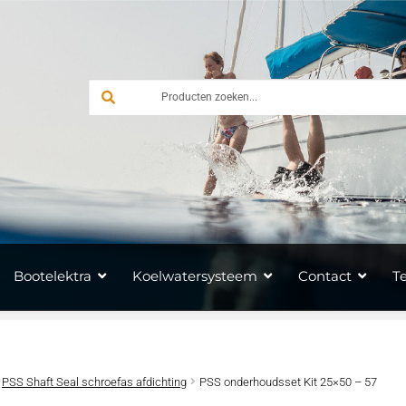
Bootelektra
Koelwatersysteem
Contact
T
PSS Shaft Seal schroefas afdichting
PSS onderhoudsset Kit 25×50 – 57