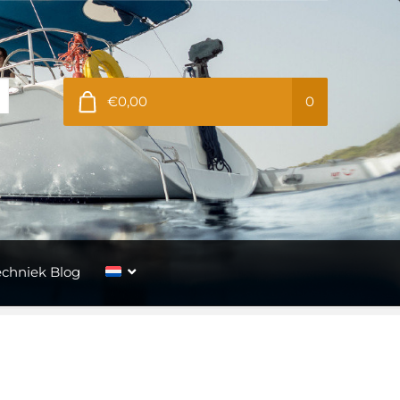
€0,00
0
echniek Blog