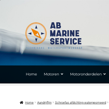
Ga
Ga
door
naar
naar
de
navigatie
inhoud
Home
Motoren
Motoronderdelen
Home
Aandrijflijn
Schroefas afdichting watergesmeerd