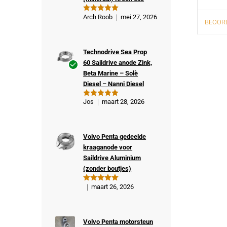
Arch Roob
mei 27, 2026
Gewaardeer
BEOORD
d
5
uit 5
Technodrive Sea Prop
60 Saildrive anode Zink,
Beta Marine – Solè
Ge
Diesel – Nanni Diesel
veri
fiee
Jos
maart 28, 2026
Gewaardeer
rde
d
5
uit 5
kop
er
Volvo Penta gedeelde
kraaganode voor
Saildrive Aluminium
(zonder boutjes)
maart 26, 2026
Gewaardeer
d
5
uit 5
Volvo Penta motorsteun