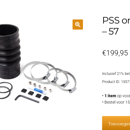
PSS o
– 57
€
199,95
Inclusief 21% be
Product ID: 1357
•
1 item
op voor
• Bestel voor 
PSS
Toevoege
onderhoud