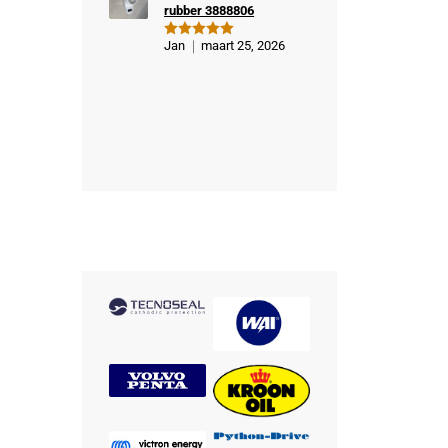
rubber 3888806
Jan
maart 25, 2026
Gewaardeer
d
5
uit 5