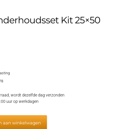
nderhoudsset Kit 25×50
lasting
78
raad, wordt dezelfde dag verzonden
15:00 uur op werkdagen
n aan winkelwagen
sset