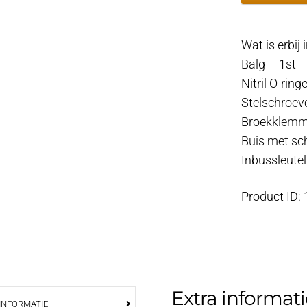
Kit
25x50
Wat is erbij
-
Balg – 1st
57
Nitril O-ring
aantal
Stelschroev
Broekklemm
Buis met sc
Inbussleutel
Product ID:
Extra informati
INFORMATIE