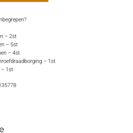
 inbegrepen?
en – 2st
en – 5st
en – 4st
hroefdraadborging – 1st
 – 1st
 135778
e