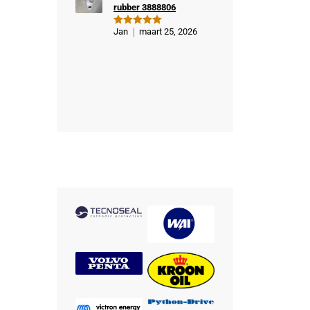
rubber 3888806
Jan
maart 25, 2026
Gewaardeer
d
5
uit 5