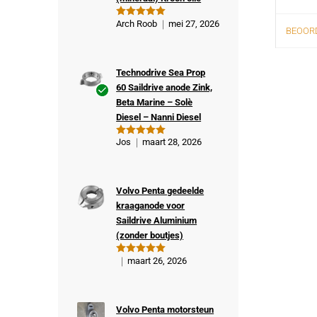
Arch Roob
mei 27, 2026
Gewaardeer
BEOORD
d
5
uit 5
Technodrive Sea Prop
60 Saildrive anode Zink,
Beta Marine – Solè
Ge
Diesel – Nanni Diesel
veri
fiee
Jos
maart 28, 2026
Gewaardeer
rde
d
5
uit 5
kop
er
Volvo Penta gedeelde
kraaganode voor
Saildrive Aluminium
(zonder boutjes)
maart 26, 2026
Gewaardeer
d
5
uit 5
Volvo Penta motorsteun