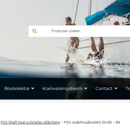
Bootelektra
Koelwatersysteem
Contact
T
PSS Shaft Seal schroefas afdichting
PSS onderhoudssetKit 55×83 – 89