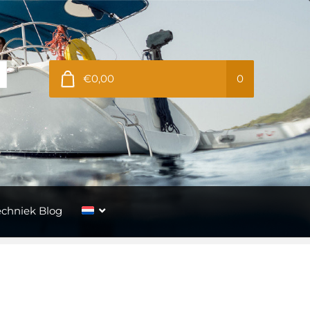
€0,00
0
echniek Blog