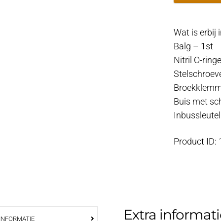
55x83
-
Wat is erbij
89
Balg – 1st
aantal
Nitril O-ring
Stelschroev
Broekklemm
Buis met sc
Inbussleutel
Product ID:
Extra informati
INFORMATIE