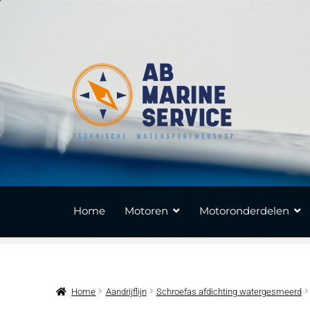
Ga
Ga
door
naar
naar
de
navigatie
inhoud
Home
Motoren
Motoronderdelen
Home
Aandrijflijn
Schroefas afdichting watergesmeerd