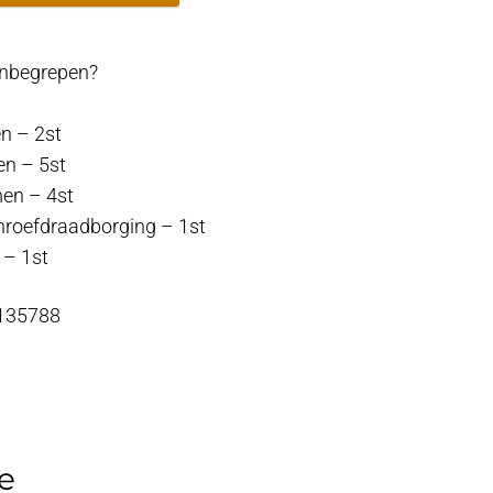
 inbegrepen?
en – 2st
en – 5st
en – 4st
hroefdraadborging – 1st
 – 1st
 135788
e