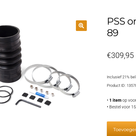
PSS o
89
€
309,95
Inclusief 21% be
Product ID: 1357
•
1 item
op voor
• Bestel voor 
PSS
Toevoege
onderhoud