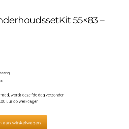
nderhoudssetKit 55×83 –
lasting
88
raad, wordt dezelfde dag verzonden
15:00 uur op werkdagen
n aan winkelwagen
ssetKit