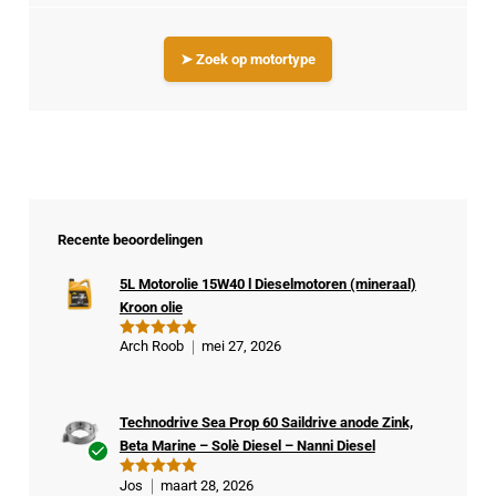
➤ Zoek op motortype
Recente beoordelingen
5L Motorolie 15W40 l Dieselmotoren (mineraal)
Kroon olie
Arch Roob
mei 27, 2026
Gewaardeer
d
5
uit 5
Technodrive Sea Prop 60 Saildrive anode Zink,
Beta Marine – Solè Diesel – Nanni Diesel
Ge
Jos
maart 28, 2026
Gewaardeer