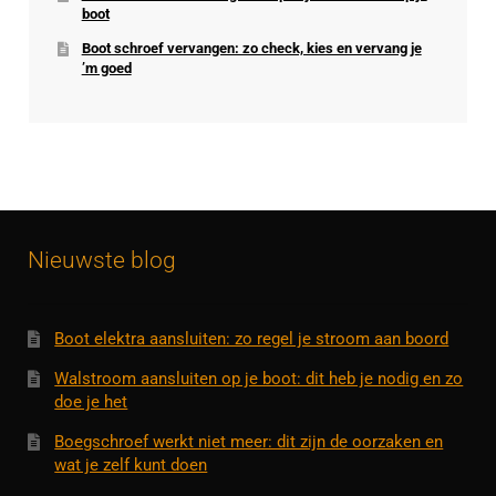
boot
Boot schroef vervangen: zo check, kies en vervang je
’m goed
Nieuwste blog
Boot elektra aansluiten: zo regel je stroom aan boord
Walstroom aansluiten op je boot: dit heb je nodig en zo
doe je het
Boegschroef werkt niet meer: dit zijn de oorzaken en
wat je zelf kunt doen