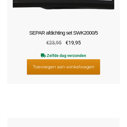
SEPAR afdichting set SWK2000/5
Oorspronkelijke
Huidige
€
23,95
€
19,95
prijs
prijs
Zelfde dag verzonden
was:
is:
€23,95.
€19,95.
Toevoegen aan winkelwagen