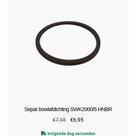
Separ bowlafdichting SWK2000/5 HNBR
Oorspronkelijke
Huidige
€
7,95
€
6,95
prijs
prijs
Volgende dag verzonden