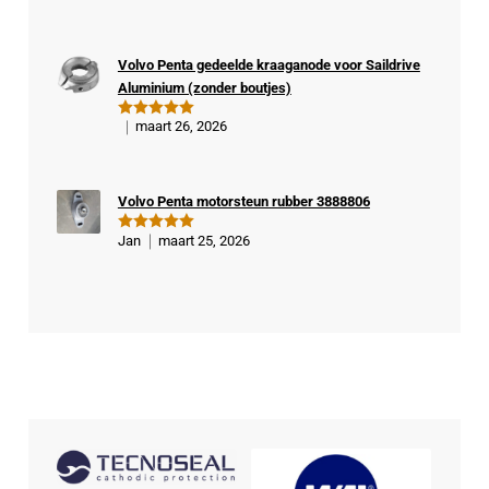
veri
d
5
uit 5
fiee
rde
Volvo Penta gedeelde kraaganode voor Saildrive
kop
Aluminium (zonder boutjes)
er
maart 26, 2026
Gewaardeer
d
5
uit 5
Volvo Penta motorsteun rubber 3888806
Jan
maart 25, 2026
Gewaardeer
d
5
uit 5