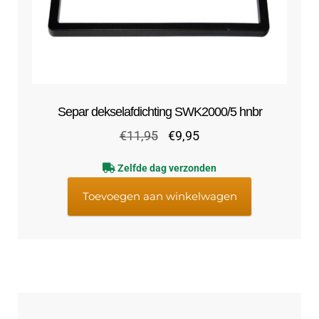
Separ dekselafdichting SWK2000/5 hnbr
Oorspronkelijke
Huidige
€
11,95
€
9,95
prijs
prijs
Zelfde dag verzonden
was:
is:
€11,95.
€9,95.
Toevoegen aan winkelwagen