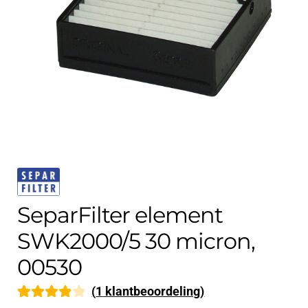
Contact
uitvouwe
Techniek Blog
Submen
Nederlands
uitvouwe
SeparFilter element
SWK2000/5 30 micron,
00530
(
1
klantbeoordeling)