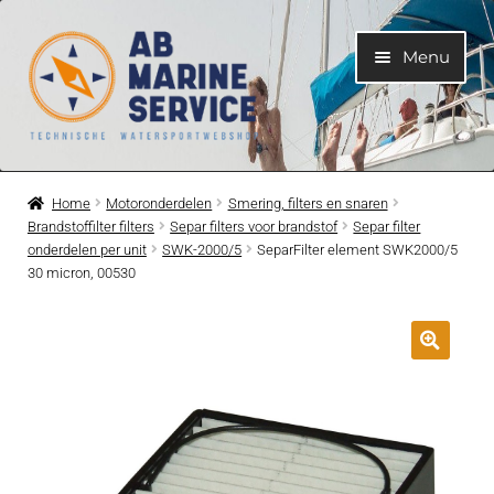
Ga
Ga
Menu
door
naar
naar
de
navigatie
inhoud
Home
Home
Motoronderdelen
Smering, filters en snaren
Brandstoffilter filters
Separ filters voor brandstof
Separ filter
Submen
Motoren
onderdelen per unit
SWK-2000/5
SeparFilter element SWK2000/5
uitvouwe
30 micron, 00530
Submen
Motoronderdelen
uitvouwe
Submen
Bootelektra
uitvouwe
Submen
Koelwatersysteem
uitvouwe
Submen