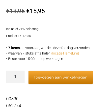
Gewaarde
1
erd
4.00
Oorspronkelijke
Huidige
€
18,95
€
15,95
op 5
prijs
prijs
gebaseerd
op
Inclusief 21% belasting
was:
is:
klantbeoor
Product ID: 17870
€18,95.
€15,95.
deling
•
7 items
op voorraad, worden dezelfde dag verzonden
• waarvan 7 stuks af te halen
(locatie Hemelum)
• Bestel voor 15:00 uur op werkdagen
SeparFilter
Toevoegen aan winkelwagen
element
SWK2000/5
30
00530
micron,
062774
00530