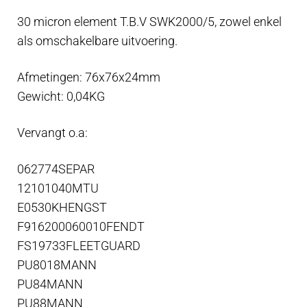
aantal
30 micron element T.B.V SWK2000/5, zowel enkel
als omschakelbare uitvoering.
Afmetingen: 76x76x24mm
Gewicht: 0,04KG
Vervangt o.a:
062774SEPAR
12101040MTU
E0530KHENGST
F916200060010FENDT
FS19733FLEETGUARD
PU8018MANN
PU84MANN
PU88MANN