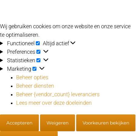
Wij gebruiken cookies om onze website en onze service
te optimaliseren.
Functioneel
Functioneel
Altijd actief
Preferences
Preferences
Statistieken
Statistieken
Marketing
Marketing
Beheer opties
Beheer diensten
Beheer {vendor_count} leveranciers
Lees meer over deze doeleinden
Accepteren
Weigeren
Voorkeuren bekijken