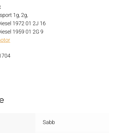
:
port 1g, 2g,
Diesel 1972 01 2J 16
Diesel 1959 01 2G 9
otor
 1704
e
Sabb