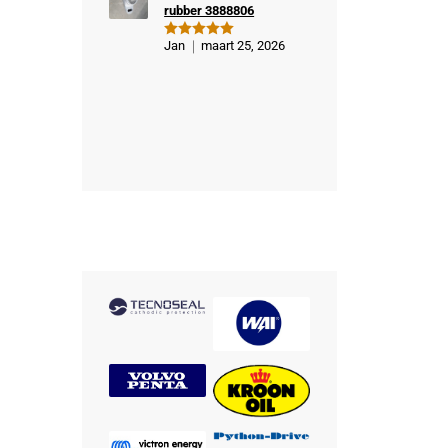
rubber 3888806
Jan
maart 25, 2026
Gewaardeer
d
5
uit 5