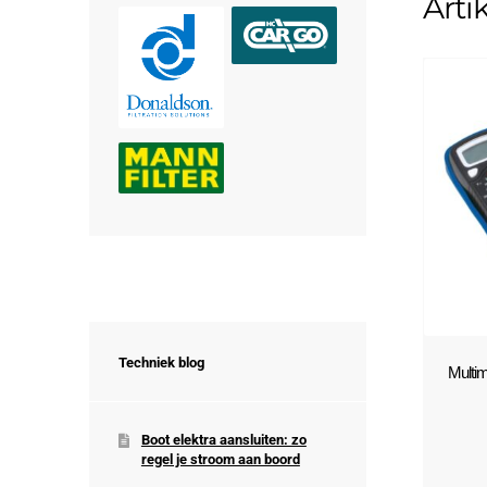
Arti
Techniek blog
Multim
Boot elektra aansluiten: zo
regel je stroom aan boord