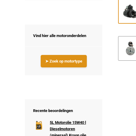
Vind hier alle motoronderdelen
➤ Zoek op motortype
Recente beoordelingen
5L Motorolie 15W40 l
Dieselmotoren
(mineraal) Kroon olie