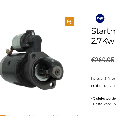
Startm
2.7Kw
€
269,95
Inclusief 21% be
Product ID: 1704
•
5 stuks
worden
• Bestel voor 