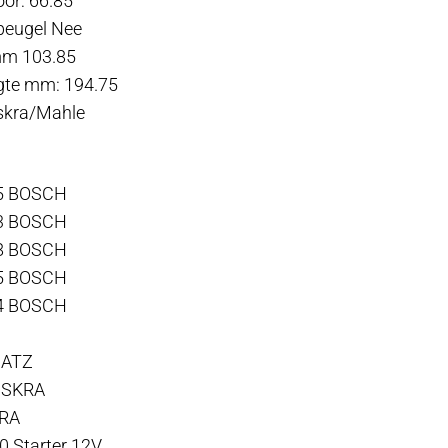
oor: 66.85
eugel Nee
mm 103.85
ngte mm: 194.75
skra/Mahle
5 BOSCH
3 BOSCH
8 BOSCH
5 BOSCH
4 BOSCH
HATZ
 ISKRA
KRA
0 Starter 12V