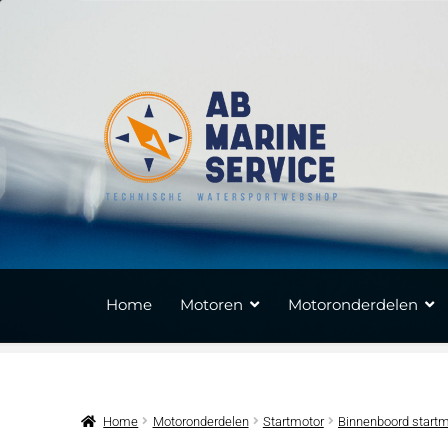
Ga
Ga
door
naar
naar
de
navigatie
inhoud
Home
Motoren
Motoronderdelen
Home
Motoronderdelen
Startmotor
Binnenboord startm