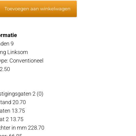
r
Toevoegen aan winkelwagen
ormatie
nden 9
ting Linksom
ype: Conventioneel
2.50
stigingsgaten 2 (0)
stand 20.70
aten 13.75
t 2 13.75
chter in mm 228.70