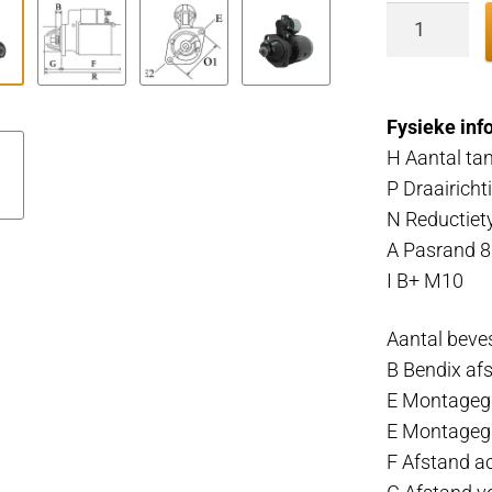
Startmoto
12v
Sabb
1G,
Fysieke inf
2G,
H Aantal ta
2J,
P Draairich
2.7Kw
N Reductiet
aantal
A Pasrand 8
I B+ M10
Aantal beve
B Bendix af
E Montageg
E Montagega
F Afstand a