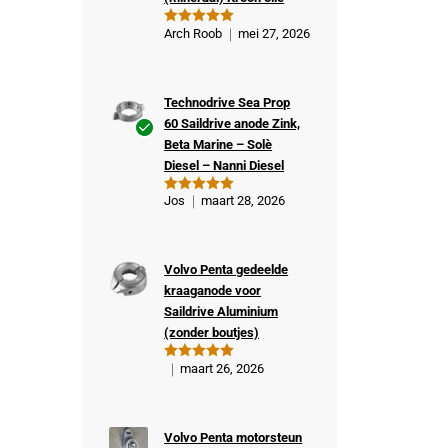
Arch Roob
mei 27, 2026
Gewaardeer
d
5
uit 5
Technodrive Sea Prop
60 Saildrive anode Zink,
Beta Marine – Solè
Ge
Diesel – Nanni Diesel
veri
fiee
Jos
maart 28, 2026
Gewaardeer
rde
d
5
uit 5
kop
er
Volvo Penta gedeelde
kraaganode voor
Saildrive Aluminium
(zonder boutjes)
maart 26, 2026
Gewaardeer
d
5
uit 5
Volvo Penta motorsteun