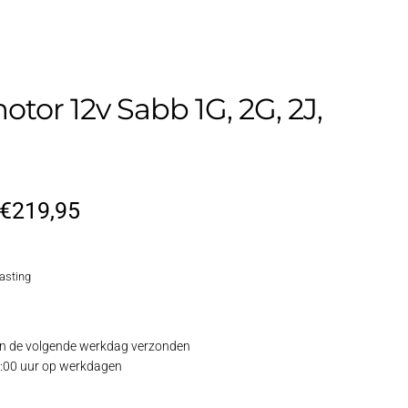
otor 12v Sabb 1G, 2G, 2J,
Oorspronkelijke
Huidige
€
219,95
prijs
prijs
lasting
was:
is:
€269,95.
€219,95.
 de volgende werkdag verzonden
15:00 uur op werkdagen