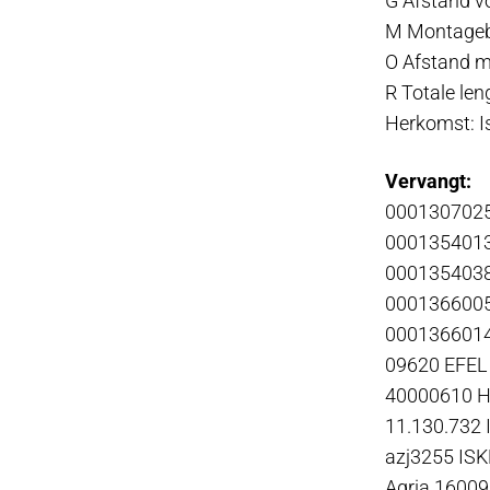
G Afstand v
M Montageb
O Afstand 
R Totale le
Herkomst: I
Vervangt:
000130702
000135401
000135403
000136600
000136601
09620 EFEL
40000610 
11.130.732
azj3255 IS
Agria 16009