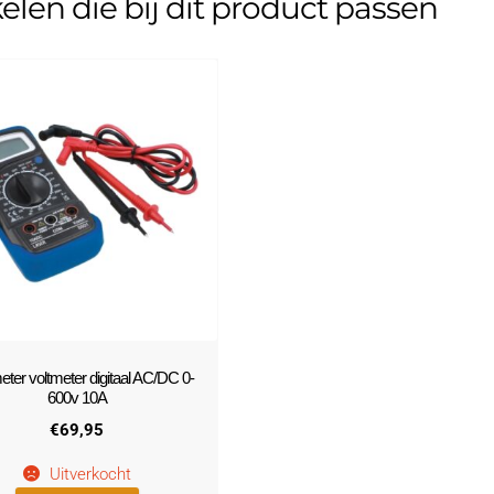
kelen die bij dit product passen
eter voltmeter digitaal AC/DC 0-
600v 10A
€
69,95
Uitverkocht