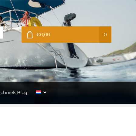
€0,00
0
echniek Blog