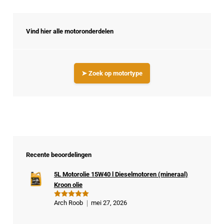
Vind hier alle motoronderdelen
➤ Zoek op motortype
Recente beoordelingen
5L Motorolie 15W40 l Dieselmotoren (mineraal)
Kroon olie
Arch Roob
mei 27, 2026
Gewaardeer
d
5
uit 5