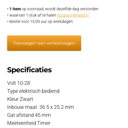
€49,95.
€41,95.
•
1 item
op voorraad, wordt dezelfde dag verzonden
• waarvan 1 stuk af te halen
(locatie Hemelum)
• Bestel voor 15:00 uur op werkdagen
Urenteller
Toevoegen aan winkelwagen
12
-24
V
Specificaties
inbouwmeter
vierkant
Volt 10-28
aantal
Type elektrisch bediend
Kleur Zwart
Inbouw maat 36.5 x 25.2 mm
Gat afstand 45 mm
Meeteenheid Timer