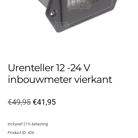
Contact
uitvouwe
Techniek Blog
Submen
Nederlands
uitvouwe
Urenteller 12 -24 V
inbouwmeter vierkant
Oorspronkelijke
Huidige
€
49,95
€
41,95
prijs
prijs
Inclusief 21% belasting
was:
is:
Product ID: 426