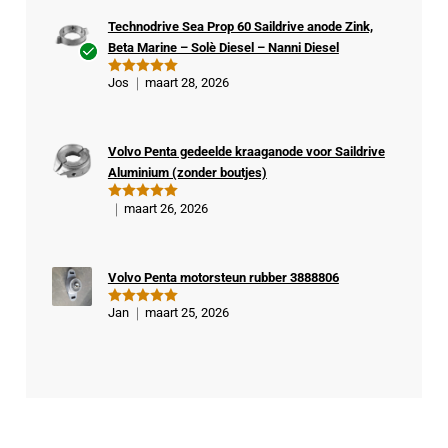
Technodrive Sea Prop 60 Saildrive anode Zink,
Beta Marine – Solè Diesel – Nanni Diesel
Ge
Jos
maart 28, 2026
Gewaardeer
veri
d
5
uit 5
fiee
rde
Volvo Penta gedeelde kraaganode voor Saildrive
kop
Aluminium (zonder boutjes)
er
maart 26, 2026
Gewaardeer
d
5
uit 5
Volvo Penta motorsteun rubber 3888806
Jan
maart 25, 2026
Gewaardeer
d
5
uit 5