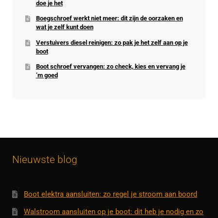
doe je het
Boegschroef werkt niet meer: dit zijn de oorzaken en
wat je zelf kunt doen
Verstuivers diesel reinigen: zo pak je het zelf aan op je
boot
Boot schroef vervangen: zo check, kies en vervang je
’m goed
Nieuwste blog
Boot elektra aansluiten: zo regel je stroom aan boord
Walstroom aansluiten op je boot: dit heb je nodig en zo