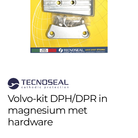
Contact
uitvouwe
Techniek Blog
Submen
Nederlands
uitvouwe
Volvo-kit DPH/DPR in
magnesium met
hardware