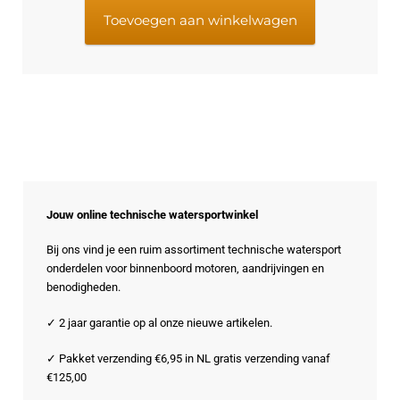
€24,95.
€19,95.
Toevoegen aan winkelwagen
Jouw online technische watersportwinkel
Bij ons vind je een ruim assortiment technische watersport
onderdelen voor binnenboord motoren, aandrijvingen en
benodigheden.
✓ 2 jaar garantie op al onze nieuwe artikelen.
✓ Pakket verzending €6,95 in NL gratis verzending vanaf
€125,00