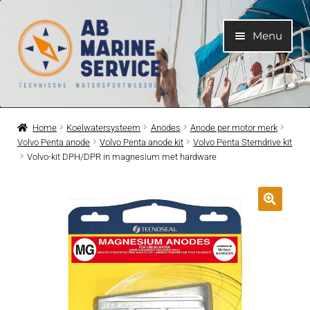
Ga
Ga
Menu
door
naar
naar
de
navigatie
inhoud
Home
Home
Koelwatersysteem
Anodes
Anode per motor merk
Volvo Penta anode
Volvo Penta anode kit
Volvo Penta Sterndrive kit
Submen
Motoren
Volvo-kit DPH/DPR in magnesium met hardware
uitvouwe
Submen
Motoronderdelen
uitvouwe
Submen
Bootelektra
uitvouwe
Submen
Koelwatersysteem
uitvouwe
Submen