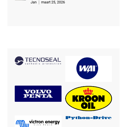
Jan
maart 25, 2026
Gewaardeer
d
5
uit 5