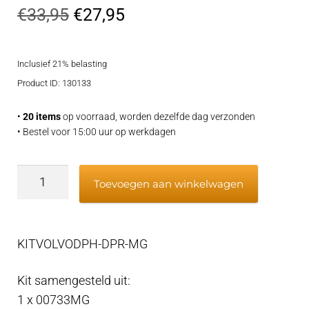
Oorspronkelijke
Huidige
€
33,95
€
27,95
prijs
prijs
Inclusief 21% belasting
was:
is:
Product ID: 130133
€33,95.
€27,95.
•
20 items
op voorraad, worden dezelfde dag verzonden
• Bestel voor 15:00 uur op werkdagen
Volvo-
Toevoegen aan winkelwagen
kit
DPH/DPR
in
KITVOLVODPH-DPR-MG
magnesium
met
Kit samengesteld uit:
hardware
1 x 00733MG
aantal