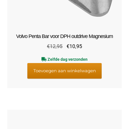
Volvo Penta Bar voor DPH outdrive Magnesium
Oorspronkelijke
Huidige
€
12,95
€
10,95
prijs
prijs
Zelfde dag verzonden
was:
is:
€12,95.
€10,95.
Toevoegen aan winkelwagen