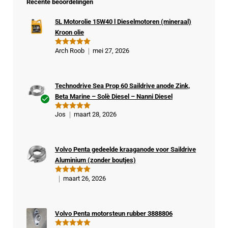
Recente beoordelingen
5L Motorolie 15W40 l Dieselmotoren (mineraal)
Kroon olie
Arch Roob
mei 27, 2026
Gewaardeer
d
5
uit 5
Technodrive Sea Prop 60 Saildrive anode Zink,
Beta Marine – Solè Diesel – Nanni Diesel
Ge
Jos
maart 28, 2026
Gewaardeer
veri
d
5
uit 5
fiee
rde
Volvo Penta gedeelde kraaganode voor Saildrive
kop
Aluminium (zonder boutjes)
er
maart 26, 2026
Gewaardeer
d
5
uit 5
Volvo Penta motorsteun rubber 3888806