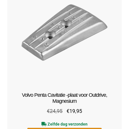
Volvo Penta Cavitatie -plaat voor Outdrive,
Magnesium
Oorspronkelijke
Huidige
€
24,95
€
19,95
prijs
prijs
Zelfde dag verzonden
was:
is: