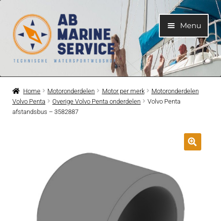
Ga
Ga
Menu
door
naar
naar
de
navigatie
inhoud
Home
Home
Motoronderdelen
Motor per merk
Motoronderdelen
Volvo Penta
Overige Volvo Penta onderdelen
Volvo Penta
Submen
Motoren
afstandsbus – 3582887
uitvouwe
Submen
Motoronderdelen
uitvouwe
Submen
Bootelektra
uitvouwe
Submen
Koelwatersysteem
uitvouwe
Submen