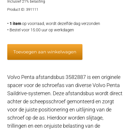
Inclusief 21% belasting
was:
is:
Product ID: 391111
€67,95.
€56,95.
•
1 item
op voorraad, wordt dezelfde dag verzonden
• Bestel voor 15:00 uur op werkdagen
Volvo
Toevoegen aan winkelwagen
Penta
afstandsbus
-
Volvo Penta afstandsbus 3582887 is een originele
3582887
spacer voor de schroefas van diverse Volvo Penta
aantal
Saildrive-systemen. Deze afstandsbus wordt direct
achter de scheepsschroef gemonteerd en zorgt
voor de juiste positionering en uitlijning van de
schroef op de as. Hierdoor worden slijtage,
trillingen en een onjuiste belasting van de