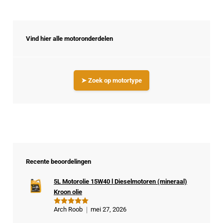
Vind hier alle motoronderdelen
➤ Zoek op motortype
Recente beoordelingen
5L Motorolie 15W40 l Dieselmotoren (mineraal)
Kroon olie
Arch Roob
mei 27, 2026
Gewaardeer
d
5
uit 5