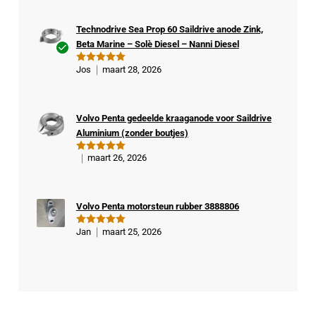
Technodrive Sea Prop 60 Saildrive anode Zink,
Beta Marine – Solè Diesel – Nanni Diesel
Ge
Jos
maart 28, 2026
Gewaardeer
veri
d
5
uit 5
fiee
rde
Volvo Penta gedeelde kraaganode voor Saildrive
kop
Aluminium (zonder boutjes)
er
maart 26, 2026
Gewaardeer
d
5
uit 5
Volvo Penta motorsteun rubber 3888806
Jan
maart 25, 2026
Gewaardeer
d
5
uit 5