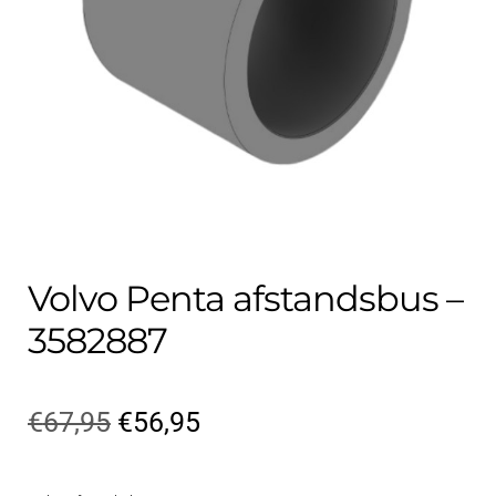
Contact
uitvouwe
Techniek Blog
Submen
Nederlands
uitvouwe
Volvo Penta afstandsbus –
3582887
Oorspronkelijke
Huidige
€
67,95
€
56,95
prijs
prijs