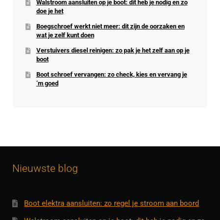
Walstroom aansluiten op je boot: dit heb je nodig en zo
doe je het
Boegschroef werkt niet meer: dit zijn de oorzaken en
wat je zelf kunt doen
Verstuivers diesel reinigen: zo pak je het zelf aan op je
boot
Boot schroef vervangen: zo check, kies en vervang je
’m goed
Nieuwste blog
Boot elektra aansluiten: zo regel je stroom aan boord