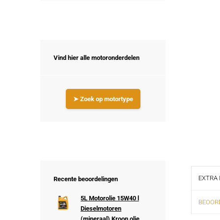
Vind hier alle motoronderdelen
➤ Zoek op motortype
EXTRA 
Recente beoordelingen
5L Motorolie 15W40 l
BEOORD
Dieselmotoren
(mineraal) Kroon olie