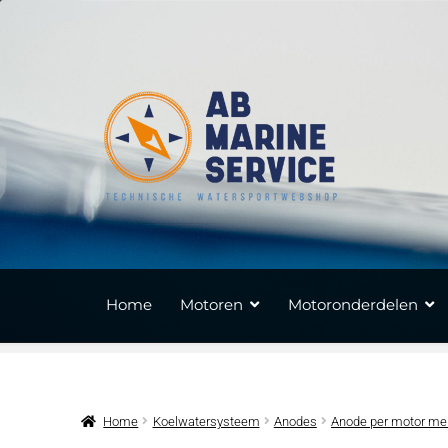
Ga
Ga
door
naar
naar
de
navigatie
inhoud
Home
Motoren
Motoronderdelen
Home
Koelwatersysteem
Anodes
Anode per motor me