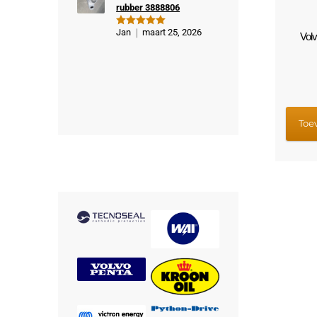
rubber 3888806
Jan
maart 25, 2026
Gewaardeer
Vol
d
5
uit 5
Toe