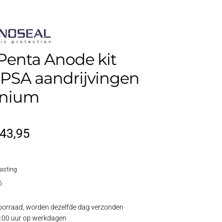
Penta Anode kit
PSA aandrijvingen
inium
orspronkelijke
Huidige
43,95
rijs
prijs
lasting
as:
is:
6
52,95.
€43,95.
oorraad, worden dezelfde dag verzonden
15:00 uur op werkdagen