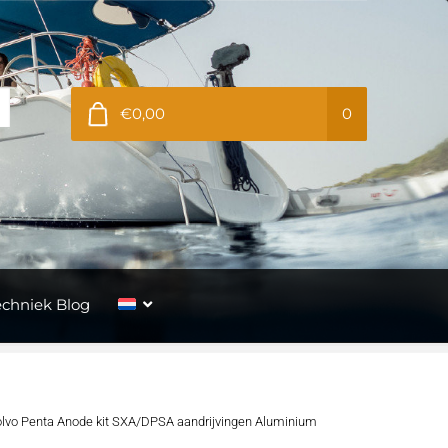
€0,00
0
echniek Blog
lvo Penta Anode kit SXA/DPSA aandrijvingen Aluminium