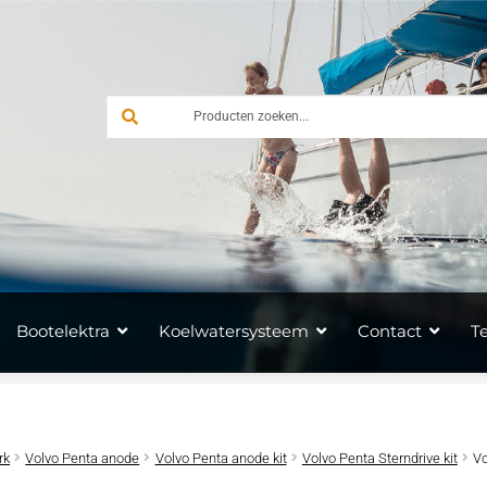
Bootelektra
Koelwatersysteem
Contact
T
rk
Volvo Penta anode
Volvo Penta anode kit
Volvo Penta Sterndrive kit
Vo