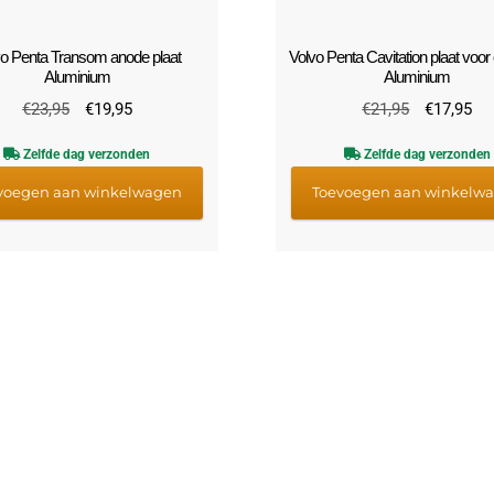
vo Penta Transom anode plaat
Volvo Penta Cavitation plaat voor 
Aluminium
Aluminium
Oorspronkelijke
Huidige
Oorspronke
Hu
€
23,95
€
19,95
€
21,95
€
17,95
prijs
prijs
prijs
pri
Zelfde dag verzonden
Zelfde dag verzonden
was:
is:
was:
is:
€23,95.
€19,95.
€21,95.
€1
voegen aan winkelwagen
Toevoegen aan winkelw