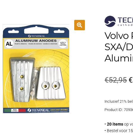
Volvo 
SXA/D
Alum
O
€
52,95
€
p
Inclusief 21% be
w
Product ID: 7093
€
•
20 items
op v
• Bestel voor 