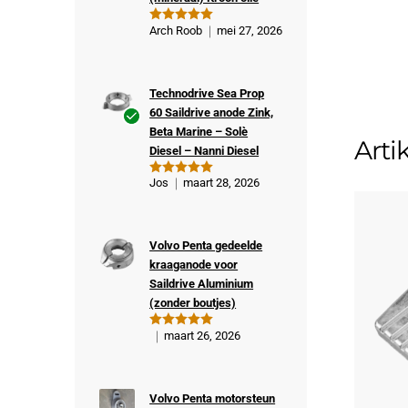
Arch Roob
mei 27, 2026
Gewaardeer
d
5
uit 5
Technodrive Sea Prop
60 Saildrive anode Zink,
Beta Marine – Solè
Ge
Arti
Diesel – Nanni Diesel
veri
fiee
Jos
maart 28, 2026
Gewaardeer
rde
d
5
uit 5
kop
er
Volvo Penta gedeelde
kraaganode voor
Saildrive Aluminium
(zonder boutjes)
maart 26, 2026
Gewaardeer
d
5
uit 5
Volvo Penta motorsteun