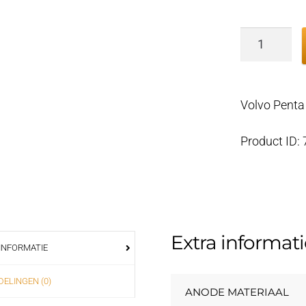
Volvo
Penta
Anode
kit
Volvo Penta
SXA/DPSA
aandrijvin
Product ID:
Aluminiu
aantal
Extra informati
INFORMATIE
ELINGEN (0)
ANODE MATERIAAL