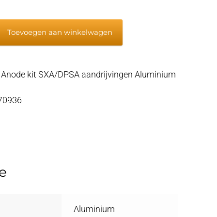
Toevoegen aan winkelwagen
 Anode kit SXA/DPSA aandrijvingen Aluminium
gen
 70936
m
e
Aluminium