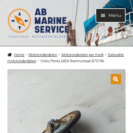
Ga
Ga
Menu
door
naar
naar
de
navigatie
inhoud
Home
Home
Motoronderdelen
Motoronderelen per merk
Gebruikte
motoronderdelen
Volvo Penta MD6 thermostaat 875796
Submen
Motoren
uitvouwe
Submen
Motoronderdelen
uitvouwe
Submen
Bootelektra
uitvouwe
Submen
Koelwatersysteem
uitvouwe
Submen