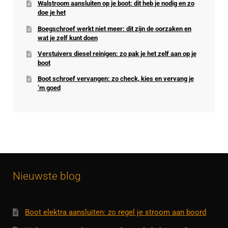
Walstroom aansluiten op je boot: dit heb je nodig en zo
doe je het
Boegschroef werkt niet meer: dit zijn de oorzaken en
wat je zelf kunt doen
Verstuivers diesel reinigen: zo pak je het zelf aan op je
boot
Boot schroef vervangen: zo check, kies en vervang je
’m goed
Nieuwste blog
Boot elektra aansluiten: zo regel je stroom aan boord