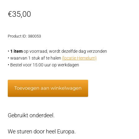
€
35,00
Product ID: 380053
•
1 item
op voorraad, wordt dezelfde dag verzonden
• waarvan 1 stuk af te halen
(locatie Hemelum)
• Bestel voor 15:00 uur op werkdagen
Volvo
Toevoegen aan winkelwagen
Penta
MD6
thermostaat
Gebruikt onderdeel.
875796
aantal
We sturen door heel Europa.