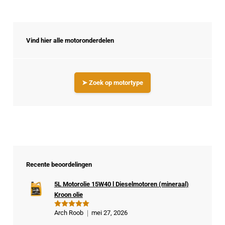
Vind hier alle motoronderdelen
➤ Zoek op motortype
Recente beoordelingen
5L Motorolie 15W40 l Dieselmotoren (mineraal)
Kroon olie
Arch Roob
mei 27, 2026
Gewaardeer
d
5
uit 5