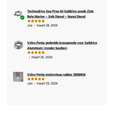
Technodrive Sea Prop 60 Saildrive anode Zink,
Beta Marine – Solè Diesel – Nanni Diesel
Ge
Jos
maart 28, 2026
Gewaardeer
veri
d
5
uit 5
fiee
rde
Volvo Penta gedeelde kraaganode voor Saildrive
kop
Aluminium (zonder boutjes)
er
maart 26, 2026
Gewaardeer
d
5
uit 5
Volvo Penta motorsteun rubber 3888806
Jan
maart 25, 2026
Gewaardeer
d
5
uit 5