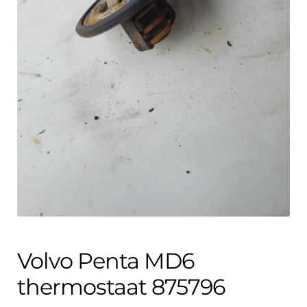
Contact
uitvouwe
Techniek Blog
Submen
Nederlands
uitvouwe
Volvo Penta MD6
thermostaat 875796