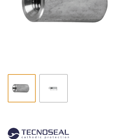
Contact
uitvouwe
Techniek Blog
Submen
Nederlands
uitvouwe