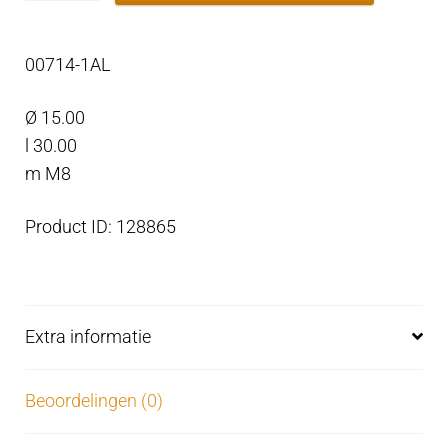
potloodanode
Ø15
00714-1AL
L.30,
Aluminium
Ø 15.00
aantal
l 30.00
m M8
Product ID: 128865
Extra informatie
Beoordelingen (0)