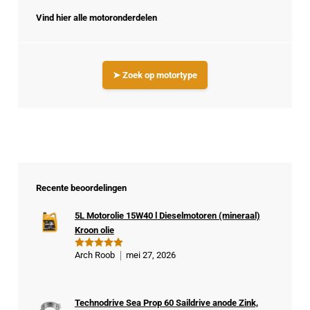
Vind hier alle motoronderdelen
➤ Zoek op motortype
Recente beoordelingen
5L Motorolie 15W40 l Dieselmotoren (mineraal)
Kroon olie
Arch Roob
mei 27, 2026
Gewaardeer
d
5
uit 5
Technodrive Sea Prop 60 Saildrive anode Zink,