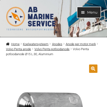
Ga
Ga
Menu
door
naar
naar
de
navigatie
inhoud
Home
Home
Koelwatersysteem
Anodes
Anode per motor merk
Volvo Penta anode
Volvo Penta potloodanode
Volvo Penta
Submen
Motoren
potloodanode Ø15 L.30, Aluminium
uitvouwe
Submen
Motoronderdelen
uitvouwe
Submen
Bootelektra
uitvouwe
Submen
Koelwatersysteem
uitvouwe
Submen