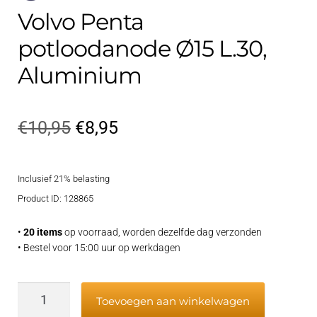
Volvo Penta
potloodanode Ø15 L.30,
Aluminium
Oorspronkelijke
Huidige
€
10,95
€
8,95
prijs
prijs
Inclusief 21% belasting
was:
is:
Product ID: 128865
€10,95.
€8,95.
•
20 items
op voorraad, worden dezelfde dag verzonden
• Bestel voor 15:00 uur op werkdagen
Volvo
Toevoegen aan winkelwagen
Penta