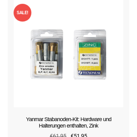
SALE!
Yanmar Stabanoden-Kit: Hardware und
Halterungen enthalten, Zink
Ursprünglicher
Aktueller
€
61,95
€
51,95