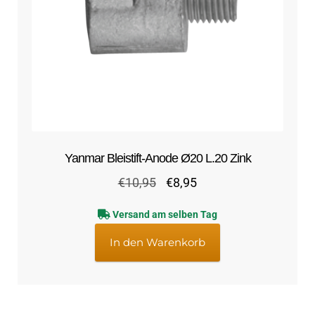
Yanmar Bleistift-Anode Ø20 L.20 Zink
Ursprünglicher
Aktueller
€
10,95
€
8,95
Preis
Preis
Versand am selben Tag
war:
ist:
€10,95
€8,95.
In den Warenkorb