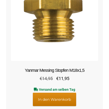
Yanmar Messing Stopfen M18x1,5
Ursprünglicher
Aktueller
€
14,95
€
11,95
Preis
Preis
Versand am selben Tag
war:
ist:
€14,95
€11,95.
In den Warenkorb