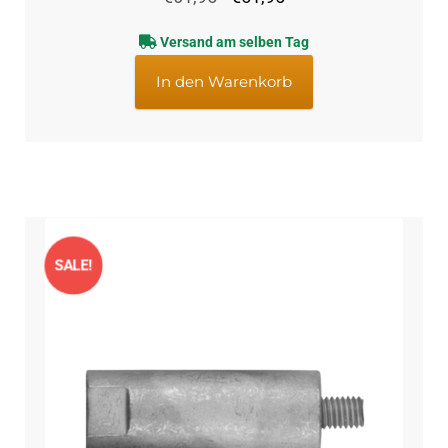
Preis
Preis
Versand am selben Tag
war:
ist:
€61,95
€51,95.
In den Warenkorb
SALE!