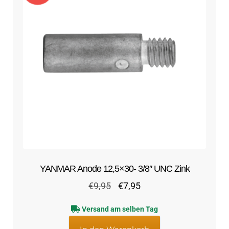
YANMAR Anode 12,5×30- 3/8″ UNC Zink
Ursprünglicher
Aktueller
€
9,95
€
7,95
Preis
Preis
Versand am selben Tag
war:
ist:
€9,95
€7,95.