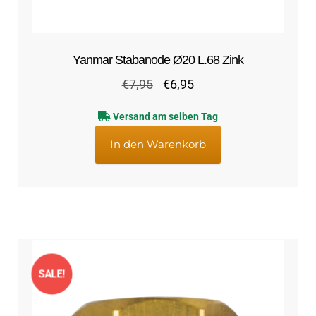
Yanmar Stabanode Ø20 L.68 Zink
Ursprünglicher
Aktueller
€
7,95
€
6,95
Preis
Preis
Versand am selben Tag
war:
ist:
€7,95
€6,95.
In den Warenkorb
SALE!