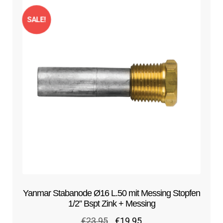
SALE!
Yanmar Stabanode Ø16 L.50 mit Messing Stopfen
1/2” Bspt Zink + Messing
Ursprünglicher
Aktueller
€
23,95
€
19,95