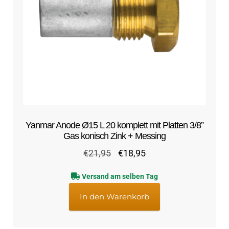
Yanmar Anode Ø15 L 20 komplett mit Platten 3/8”
Gas konisch Zink + Messing
Ursprünglicher
Aktueller
€
21,95
€
18,95
Preis
Preis
Versand am selben Tag
war:
ist:
€21,95
€18,95.
In den Warenkorb