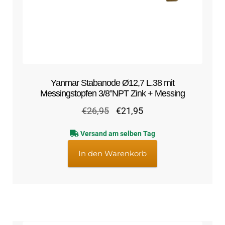
Yanmar Stabanode Ø12,7 L.38 mit
Messingstopfen 3/8”NPT Zink + Messing
Ursprünglicher
Aktueller
€
26,95
€
21,95
Preis
Preis
Versand am selben Tag
war:
ist:
€26,95
€21,95.
In den Warenkorb