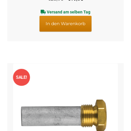
Preis
Preis
Versand am selben Tag
war:
ist:
€23,95
€19,95.
In den Warenkorb
SALE!