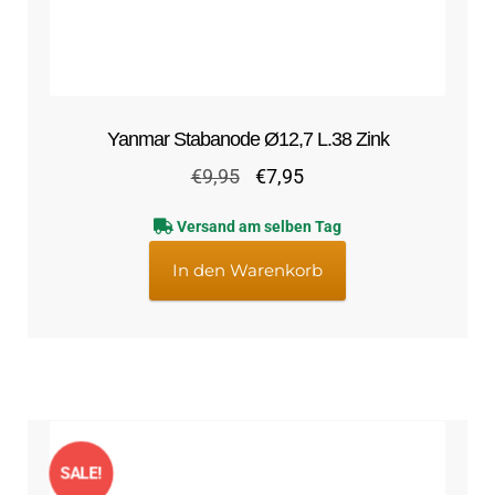
Yanmar Stabanode Ø12,7 L.38 Zink
Ursprünglicher
Aktueller
€
9,95
€
7,95
Preis
Preis
Versand am selben Tag
war:
ist:
€9,95
€7,95.
In den Warenkorb
SALE!