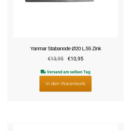
Yanmar Stabanode Ø20 L.55 Zink
Ursprünglicher
Aktueller
€
13,95
€
10,95
Preis
Preis
Versand am selben Tag
war:
ist:
€13,95
€10,95.
In den Warenkorb