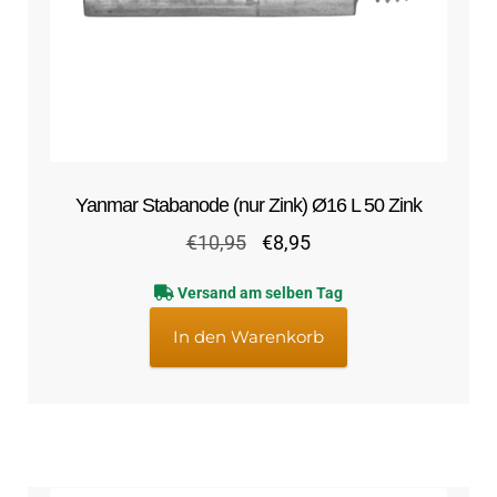
Yanmar Stabanode (nur Zink) Ø16 L 50 Zink
Ursprünglicher
Aktueller
€
10,95
€
8,95
Preis
Preis
Versand am selben Tag
war:
ist:
€10,95
€8,95.
In den Warenkorb