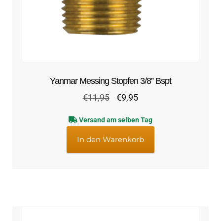
Yanmar Messing Stopfen 3/8” Bspt
Ursprünglicher
Aktueller
€
11,95
€
9,95
Preis
Preis
Versand am selben Tag
war:
ist:
€11,95
€9,95.
In den Warenkorb