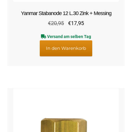
Yanmar Stabanode 12 L.30 Zink + Messing
Ursprünglicher
Aktueller
€
20,95
€
17,95
Preis
Preis
Versand am selben Tag
war:
ist:
€20,95
€17,95.
In den Warenkorb