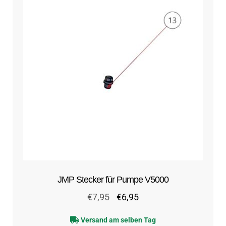
JMP Stecker für Pumpe V5000
Ursprünglicher
Aktueller
€
7,95
€
6,95
Preis
Preis
Versand am selben Tag
war:
ist: