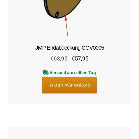
JMP Endabdeckung COV0005
Ursprünglicher
Aktueller
€
68,95
€
57,95
Preis
Preis
Versand am selben Tag
war:
ist:
€68,95
€57,95.
In den Warenkorb