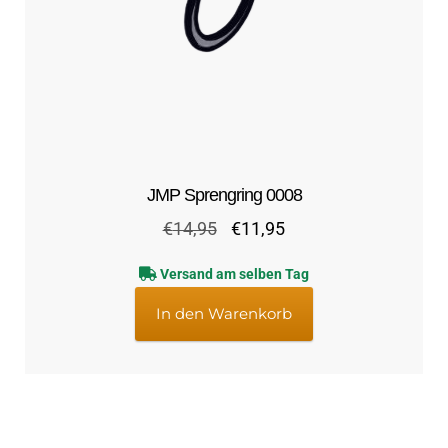
JMP Sprengring 0008
Ursprünglicher
Aktueller
€
14,95
€
11,95
Preis
Preis
Versand am selben Tag
war:
ist:
€14,95
€11,95.
In den Warenkorb