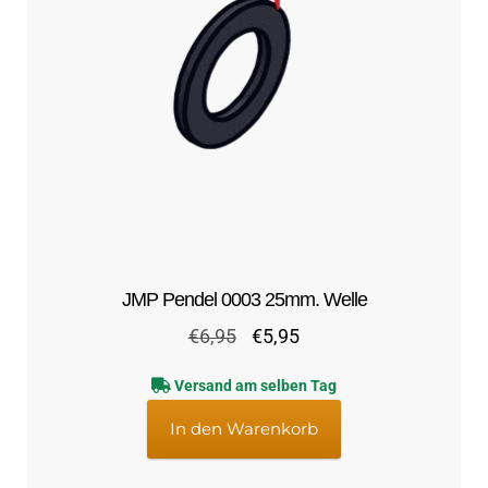
JMP Pendel 0003 25mm. Welle
Ursprünglicher
Aktueller
€
6,95
€
5,95
Preis
Preis
Versand am selben Tag
war:
ist:
€6,95
€5,95.
In den Warenkorb