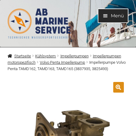
Zur
Zum
Menü
Navigation
Inhalt
springen
springen
Home
Startseite
Kühlsystem
Impellerpumpen
Impellerpumpen
motorspezifisch
Volvo Penta Impellerpump
Impellerpumpe Volvo
Unterme
Motoren
Penta TAMD162, TAMD163, TAMD165 (3837935, 3825493)
öffnen
Unterme
Motorteile
öffnen
Unterme
Bootelektrik
öffnen
Unterme
Kühlsystem
öffnen
Unterme