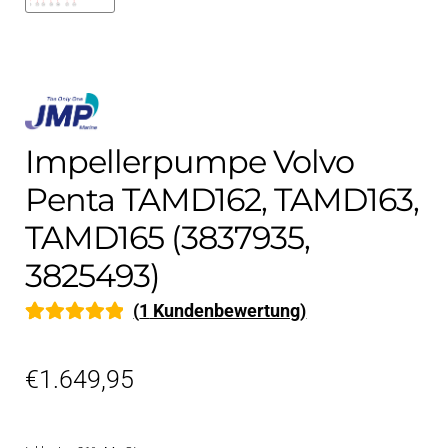
Impellerpumpe Volvo
Penta TAMD162, TAMD163,
TAMD165 (3837935,
3825493)
(
1
Kundenbewertung)
Bewertet mit
1
5.00
von 5,
€
1.649,95
basierend auf
Kundenbewe