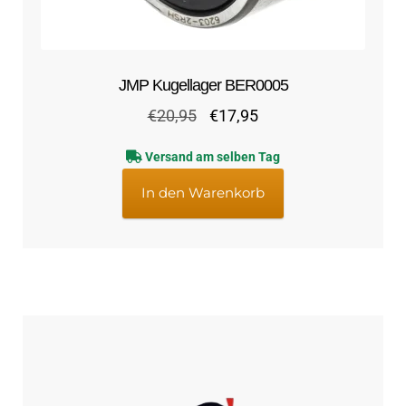
JMP Kugellager BER0005
Ursprünglicher
Aktueller
€
20,95
€
17,95
Preis
Preis
Versand am selben Tag
war:
ist:
€20,95
€17,95.
In den Warenkorb