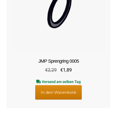
JMP Sprengring 0005
Ursprünglicher
Aktueller
€
2,29
€
1,89
Preis
Preis
Versand am selben Tag
war:
ist:
€2,29
€1,89.
In den Warenkorb