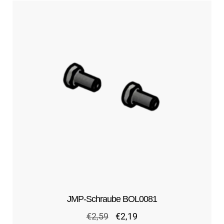
JMP-Schraube BOL0081
Ursprünglicher
Aktueller
€
2,59
€
2,19