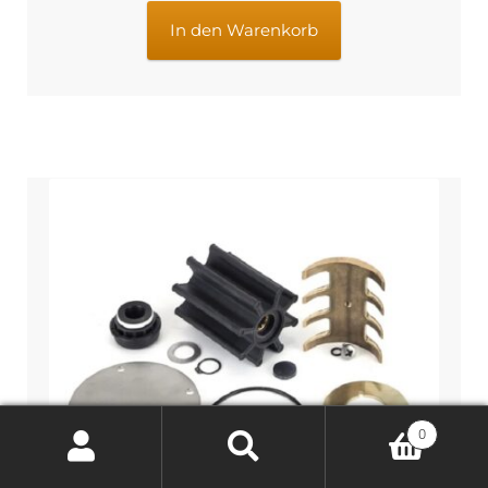
€7,95
€6,95.
In den Warenkorb
0