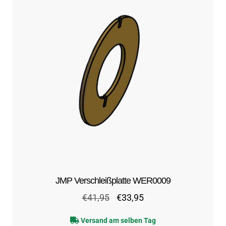
JMP Verschleißplatte WER0009
Ursprünglicher
Aktueller
€
41,95
€
33,95
Preis
Preis
Versand am selben Tag
war:
ist: