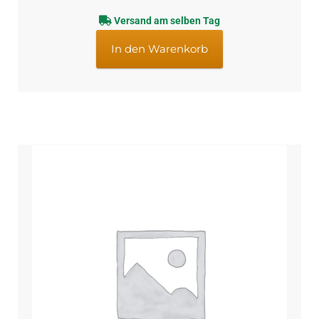
Preis
Preis
Versand am selben Tag
war:
ist:
€5,95
€4,95.
In den Warenkorb