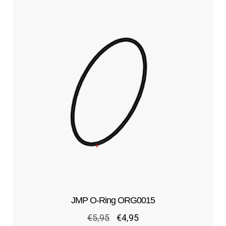
JMP O-Ring ORG0015
Ursprünglicher
Aktueller
€
5,95
€
4,95