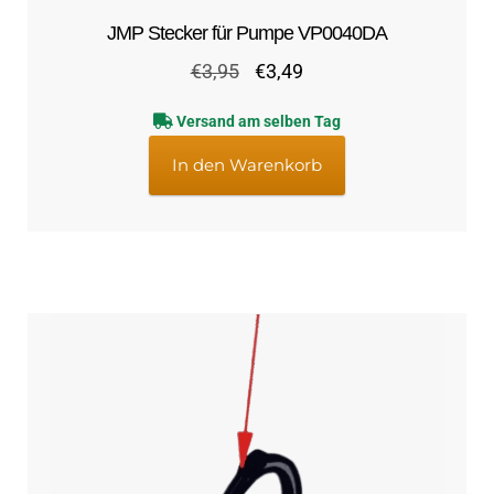
JMP Stecker für Pumpe VP0040DA
Ursprünglicher
Aktueller
€
3,95
€
3,49
Preis
Preis
Versand am selben Tag
war:
ist:
€3,95
€3,49.
In den Warenkorb