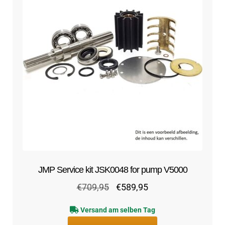
JMP Service kit JSK0048 for pump V5000
Ursprünglicher
Aktueller
€
709,95
€
589,95
Preis
Preis
Versand am selben Tag
war:
ist: