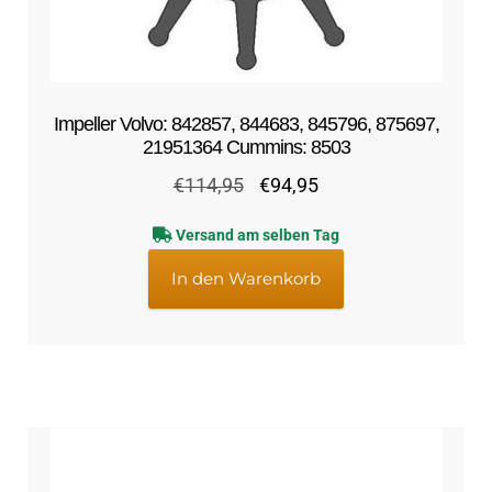
Impeller Volvo: 842857, 844683, 845796, 875697,
21951364 Cummins: 8503
Ursprünglicher
Aktueller
€
114,95
€
94,95
Preis
Preis
Versand am selben Tag
war:
ist:
€114,95
€94,95.
In den Warenkorb