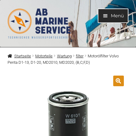
Zur
Zum
Menü
Navigation
Inhalt
springen
springen
Home
Startseite
Motorteile
Wartung
filter
Motorölfilter Volvo
Penta D1-13, D1-20, MD2010, MD2020, (B,C,F,D)
Unterme
Motoren
öffnen
Unterme
Motorteile
öffnen
Unterme
Bootelektrik
öffnen
Unterme
Kühlsystem
öffnen
Unterme