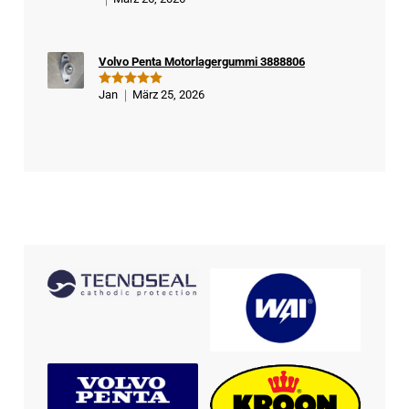
Bewertet
mit
5
von
5
Volvo Penta Motorlagergummi 3888806
Jan
März 25, 2026
Bewertet
mit
5
von
5