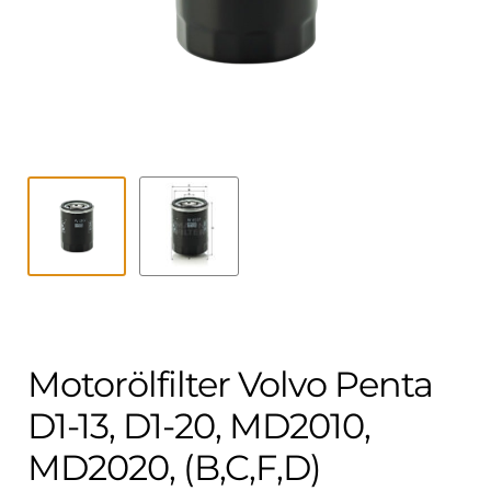
Kontakt
öffnen
Technikblog
Unterme
Deutsch
öffnen
Motorölfilter Volvo Penta
D1-13, D1-20, MD2010,
MD2020, (B,C,F,D)