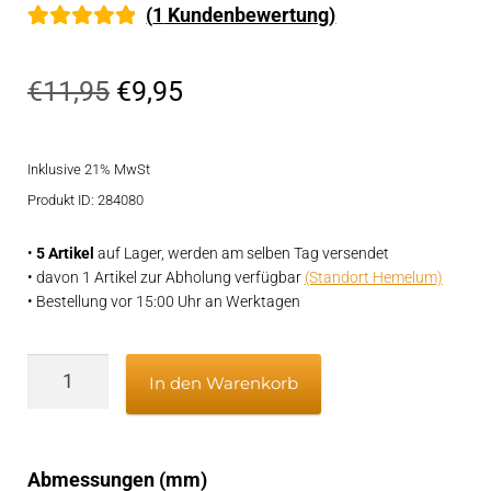
(
1
Kundenbewertung)
Bewertet mit
1
5.00
von 5,
Ursprünglicher
Aktueller
€
11,95
€
9,95
basierend auf
Preis
Preis
Kundenbewe
rtung
Inklusive 21% MwSt
war:
ist:
Produkt ID: 284080
€11,95
€9,95.
•
5 Artikel
auf Lager, werden am selben Tag versendet
• davon 1 Artikel zur Abholung verfügbar
(Standort Hemelum)
• Bestellung vor 15:00 Uhr an Werktagen
Motorölfilter
In den Warenkorb
Volvo
Penta
D1-
Abmessungen (mm)
13,