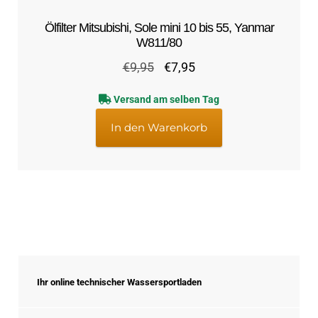
Ölfilter Mitsubishi, Sole mini 10 bis 55, Yanmar
W811/80
Ursprünglicher
Aktueller
€
9,95
€
7,95
Preis
Preis
Versand am selben Tag
war:
ist:
€9,95
€7,95.
In den Warenkorb
Ihr online technischer Wassersportladen