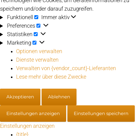
Technologien wie Cookies, um Geräteinformationen zu
speichern und/oder darauf zuzugreifen.
Funktionell
Funktionell
Immer aktiv
Preferences
Preferences
Statistiken
Statistiken
Marketing
Marketing
Optionen verwalten
Dienste verwalten
Verwalten von {vendor_count}-Lieferanten
Lese mehr über diese Zwecke
Akzeptieren
Ablehnen
Einstellungen anzeigen
Einstellungen speichern
Einstellungen anzeigen
{title}