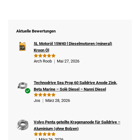
Aktuelle Bewertungen
5L Motoröl 15W40 l Dieselmotoren (mineral)
Kroon Öl
Arch Roob
Mai 27, 2026
Bewertet
mit
5
von
5
Technodrive Sea Prop 60 Saildrive Anode Zink,
Beta Marine – Solè Diesel – Nanni Diesel
Ver
Jos
März 28, 2026
Bewertet
ifizi
mit
5
von
5
ert
er
Volvo Penta geteilte Kragenanode für Saildrive –
Kä
Aluminium (ohne Bolzen)
ufe
r
März 26, 2026