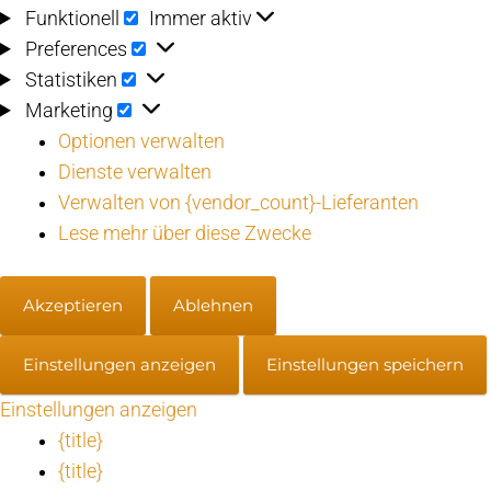
Funktionell
Funktionell
Immer aktiv
Preferences
Preferences
Statistiken
Statistiken
Marketing
Marketing
Optionen verwalten
Dienste verwalten
Verwalten von {vendor_count}-Lieferanten
Lese mehr über diese Zwecke
Akzeptieren
Ablehnen
Einstellungen anzeigen
Einstellungen speichern
Einstellungen anzeigen
{title}
{title}