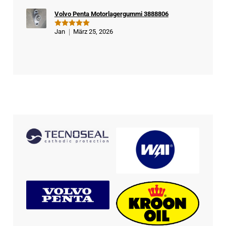
Volvo Penta Motorlagergummi 3888806
Jan
März 25, 2026
Bewertet
mit
5
von
5