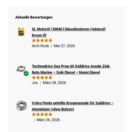
Aktuelle Bewertungen
5L Motoröl 15W40 l Dieselmotoren (mineral)
Kroon Öl
Arch Roob
Mai 27, 2026
Bewertet
mit
5
von
5
Technodrive Sea Prop 60 Saildrive Anode Zink,
Beta Marine – Solè Diesel – Nanni Diesel
Ver
Jos
März 28, 2026
Bewertet
ifizi
mit
5
von
5
ert
er
Volvo Penta geteilte Kragenanode für Saildrive –
Kä
Aluminium (ohne Bolzen)
ufe
r
März 26, 2026
Bewertet
mit
5
von
5