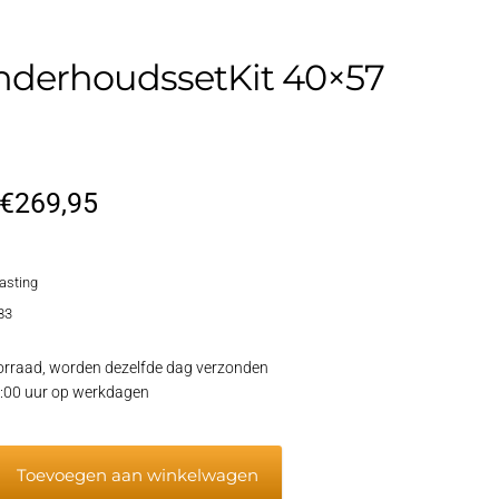
nderhoudssetKit 40×57
Oorspronkelijke
Huidige
€
269,95
prijs
prijs
lasting
was:
is:
83
€319,95.
€269,95.
rraad, worden dezelfde dag verzonden
15:00 uur op werkdagen
Toevoegen aan winkelwagen
ssetKit