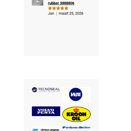
rubber 3888806
Jan
maart 25, 2026
Gewaardeer
d
5
uit 5