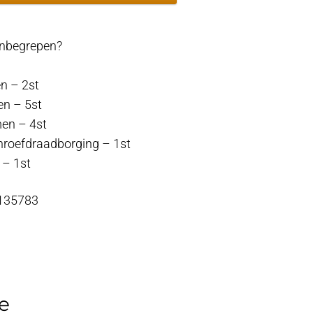
 inbegrepen?
en – 2st
en – 5st
en – 4st
hroefdraadborging – 1st
 – 1st
 135783
e