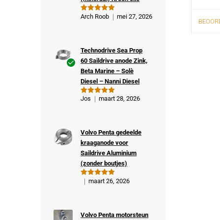
Arch Roob
mei 27, 2026
Gewaardeer
BEOORD
d
5
uit 5
Technodrive Sea Prop
60 Saildrive anode Zink,
Beta Marine – Solè
Ge
Diesel – Nanni Diesel
veri
fiee
Jos
maart 28, 2026
Gewaardeer
rde
d
5
uit 5
kop
er
Volvo Penta gedeelde
kraaganode voor
Saildrive Aluminium
(zonder boutjes)
maart 26, 2026
Gewaardeer
d
5
uit 5
Volvo Penta motorsteun