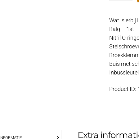
40x57
-
Wat is erbij
64
Balg – 1st
aantal
Nitril O-ring
Stelschroev
Broekklemm
Buis met sc
Inbussleutel
Product ID:
Extra informati
INFORMATIE