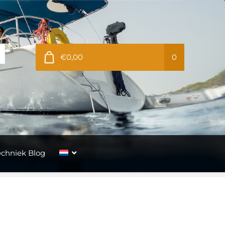
€0,00
0
echniek Blog