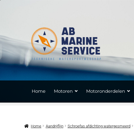
Ga
Ga
door
naar
naar
de
navigatie
inhoud
Home
Motoren
Motoronderdelen
Home
Aandrijflijn
Schroefas afdichting watergesmeerd