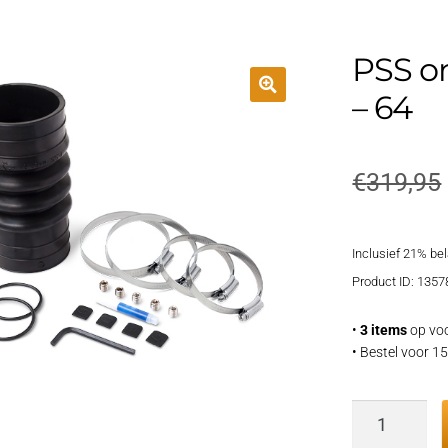
PSS o
– 64
€
319,95
Inclusief 21% be
Product ID: 1357
•
3 items
op voo
• Bestel voor 
PSS
onderhoud