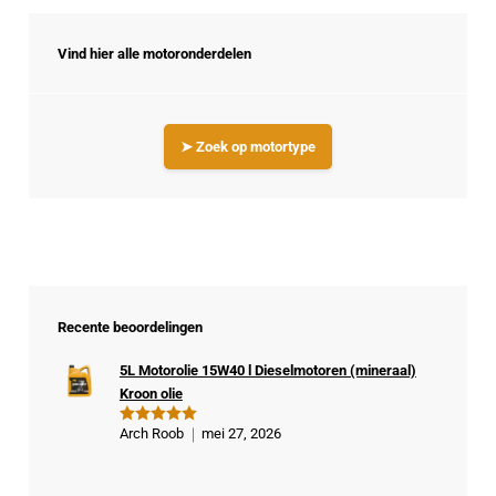
Vind hier alle motoronderdelen
➤ Zoek op motortype
Recente beoordelingen
5L Motorolie 15W40 l Dieselmotoren (mineraal)
Kroon olie
Arch Roob
mei 27, 2026
Gewaardeer
d
5
uit 5