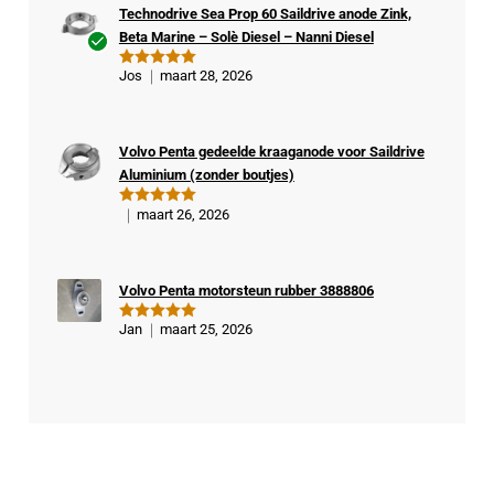
Technodrive Sea Prop 60 Saildrive anode Zink,
Beta Marine – Solè Diesel – Nanni Diesel
Ge
Jos
maart 28, 2026
Gewaardeer
veri
d
5
uit 5
fiee
rde
Volvo Penta gedeelde kraaganode voor Saildrive
kop
Aluminium (zonder boutjes)
er
maart 26, 2026
Gewaardeer
d
5
uit 5
Volvo Penta motorsteun rubber 3888806
Jan
maart 25, 2026
Gewaardeer
d
5
uit 5