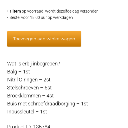
•
1 item
op voorraad, wordt dezelfde dag verzonden
• Bestel voor 15:00 uur op werkdagen
PSS
Toevoegen aan winkelwagen
onderhoudssetKit
40x70
-
Wat is erbij inbegrepen?
76
Balg – 1st
aantal
Nitril O-ringen – 2st
Stelschroeven – 5st
Broekklemmen – 4st
Buis met schroefdraadborging – 1st
Inbussleutel – 1st
Product ID: 135784