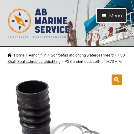
Ga
Ga
Menu
door
naar
naar
de
navigatie
inhoud
Home
Home
Aandrijflijn
Schroefas afdichting watergesmeerd
PSS
Shaft Seal schroefas afdichting
PSS onderhoudssetKit 40×70 – 76
Submen
Motoren
uitvouwe
Submen
Motoronderdelen
uitvouwe
Submen
Bootelektra
uitvouwe
Submen
Koelwatersysteem
uitvouwe
Submen