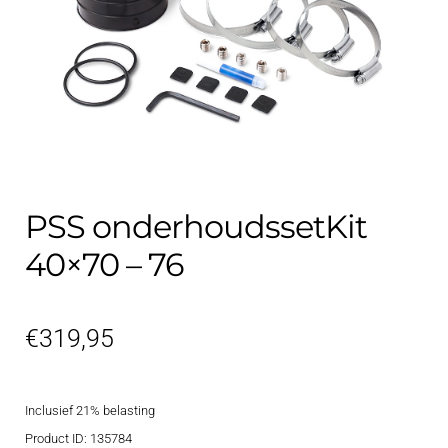
Contact
uitvouwe
Techniek Blog
Submen
Nederlands
uitvouwe
PSS onderhoudssetKit
40×70 – 76
€
319,95
Inclusief 21% belasting
Product ID: 135784