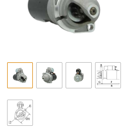
Contact
uitvouwe
Techniek Blog
Submen
Nederlands
uitvouwe