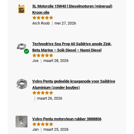
5L Motorolie 15W40 l Dieselmotoren (mineraal)
Kroon olie
Arch Roob
mei 27, 2026
Gewaardeer
d
5
uit 5
Technodrive Sea Prop 60 Saildrive anode Zink,
Beta Marine – Solè Diesel – Nanni Diesel
Ge
Jos
maart 28, 2026
Gewaardeer
veri
d
5
uit 5
fiee
rde
Volvo Penta gedeelde kraaganode voor Saildrive
kop
Aluminium (zonder boutjes)
er
maart 26, 2026
Gewaardeer
d
5
uit 5
Volvo Penta motorsteun rubber 3888806
Jan
maart 25, 2026
Gewaardeer
d
5
uit 5