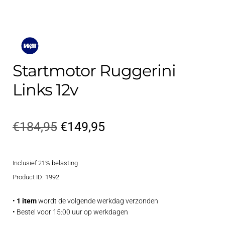
Startmotor Ruggerini
Links 12v
Oorspronkelijke
Huidige
€
184,95
€
149,95
prijs
prijs
Inclusief 21% belasting
was:
is:
Product ID: 1992
€184,95.
€149,95.
•
1 item
wordt de volgende werkdag verzonden
• Bestel voor 15:00 uur op werkdagen