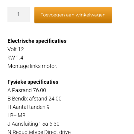
Startmotor
Toevoegen aan winkelwagen
Ruggerini
Links
12v
Electrische specificaties
aantal
Volt 12
kW 1.4
Montage links motor.
Fysieke specificaties
A Pasrand 76.00
B Bendix afstand 24.00
H Aantal tanden 9
I B+ M8
J Aansluiting 15a 6.30
N Reductietype Direct drive