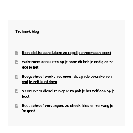
Techniek blog
Boot elektra aansluiten: zo regel je stroom aan boord
Walstroom aansluiten op je boot: dit heb je nodig en zo
doe je het
Boegschroef werkt niet meer: dit zijn de oorzaken en
wat je zelf kunt doen
Verstuivers diesel reinigen: zo pak je het zelf aan op je
boot
Boot schroef vervangen: zo check, kies en vervang je
’m goed