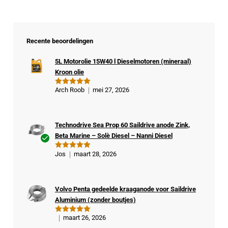
Recente beoordelingen
5L Motorolie 15W40 l Dieselmotoren (mineraal)
Kroon olie
Arch Roob
mei 27, 2026
Gewaardeer
d
5
uit 5
Technodrive Sea Prop 60 Saildrive anode Zink,
Beta Marine – Solè Diesel – Nanni Diesel
Ge
Jos
maart 28, 2026
Gewaardeer
veri
d
5
uit 5
fiee
rde
Volvo Penta gedeelde kraaganode voor Saildrive
kop
Aluminium (zonder boutjes)
er
maart 26, 2026
Gewaardeer
d
5
uit 5