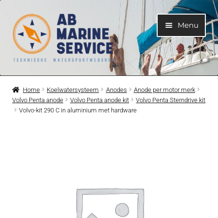
Ga
Ga
Menu
door
naar
naar
de
navigatie
inhoud
Home
Home
Koelwatersysteem
Anodes
Anode per motor merk
Volvo Penta anode
Volvo Penta anode kit
Volvo Penta Sterndrive kit
Submen
Motoren
Volvo-kit 290 C in aluminium met hardware
uitvouwe
Submen
Motoronderdelen
uitvouwe
Submen
Bootelektra
uitvouwe
Submen
Koelwatersysteem
uitvouwe
Submen