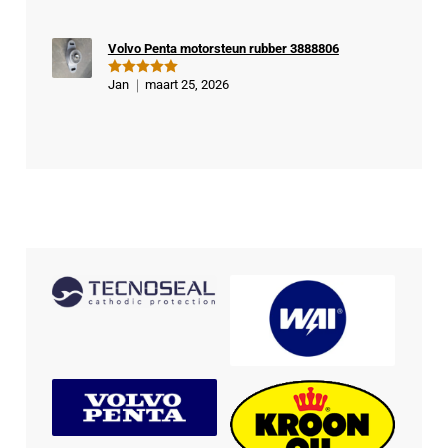
Volvo Penta motorsteun rubber 3888806
Jan
maart 25, 2026
Gewaardeer
d
5
uit 5