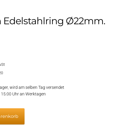
 Edelstahlring Ø22mm.
wSt
20
ager, wird am selben Tag versendet
or 15:00 Uhr an Werktagen
arenkorb
ing