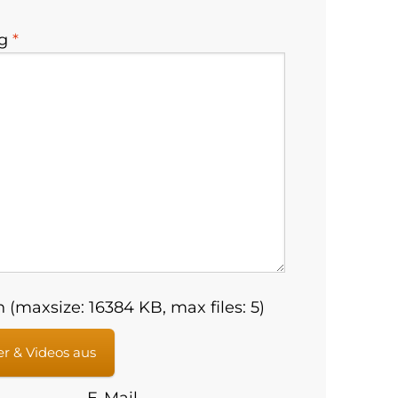
ng
*
 (maxsize: 16384 KB, max files: 5)
er & Videos aus
E-Mail