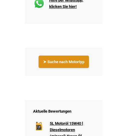
Hilfe per Whatsapp,
klicken Sie hier!
➤ Suche nach Motortyp
Aktuelle Bewertungen
5L Motoröl 15W40 l
Dieselmotoren