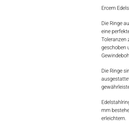
Menge
Ercem Edel
Die Ringe a
eine perfek
Toleranzen z
geschoben u
Gewindebohr
Die Ringe si
ausgestatte
gewährleist
Edelstahlri
mm bestehen
erleichtern.