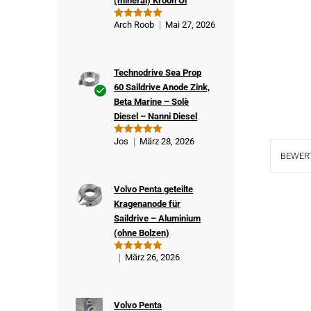
(mineral) Kroon Öl
Arch Roob
Mai 27, 2026
Bewertet
mit
5
von
5
Technodrive Sea Prop
60 Saildrive Anode Zink,
Beta Marine – Solè
Ver
Diesel – Nanni Diesel
ifizi
ert
Jos
März 28, 2026
Bewertet
er
mit
5
von
BEWERT
5
Kä
ufe
Volvo Penta geteilte
r
Kragenanode für
Saildrive – Aluminium
(ohne Bolzen)
März 26, 2026
Bewertet
mit
5
von
5
Volvo Penta