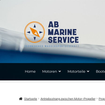
Zur
Zum
Navigation
Inhalt
springen
springen
Home
Motoren
Motorteile
Boote
Startseite
Antriebsstrang zwischen Motor–Propeller
Prop