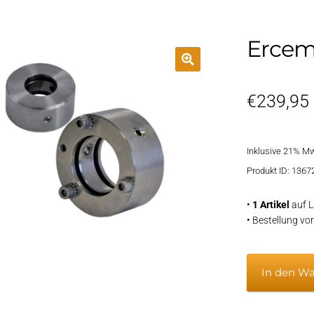
Ercem
€
239,95
Inklusive 21% M
Produkt ID: 1367
•
1 Artikel
auf L
• Bestellung v
Ercem
In den W
Edelstahlr
Ø22mm.