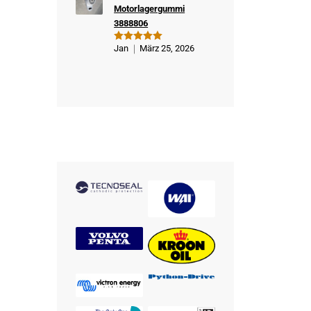
Motorlagergummi
3888806
Jan
März 25, 2026
Bewertet
mit
5
von
5