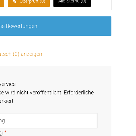
et
5
Alle Sterne (
0
)
Überprüft (
0
)
mi
t
1
vo
ine Bewertungen.
n
5
tsch (0) anzeigen
service
e wird nicht veröffentlicht.
Erforderliche
rkiert
ng
*