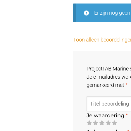
Er zijn nog geen
Toon alleen beoordelinge
Project! AB Marine 
Je e-mailadres word
gemarkeerd met
*
Je waardering
*