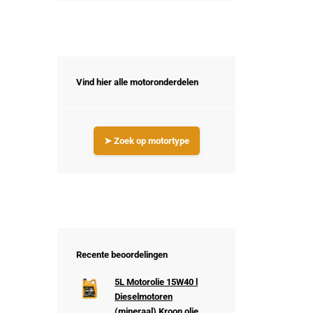
Vind hier alle motoronderdelen
➤ Zoek op motortype
Recente beoordelingen
5L Motorolie 15W40 l
Dieselmotoren
(mineraal) Kroon olie