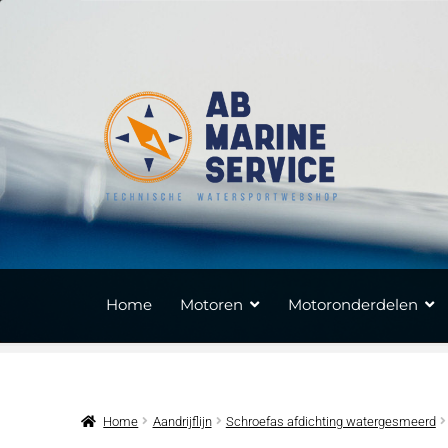
Ga
Ga
door
naar
naar
de
navigatie
inhoud
Home
Motoren
Motoronderdelen
Home
Aandrijflijn
Schroefas afdichting watergesmeerd