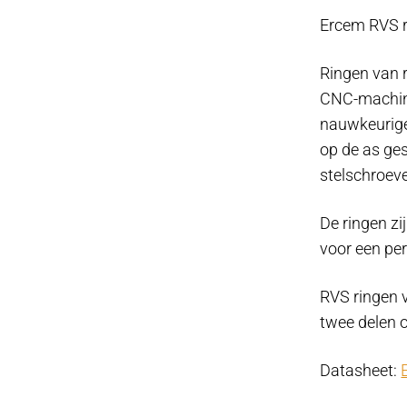
Ø22mm.
Ercem RVS 
aantal
Ringen van 
CNC-machine
nauwkeurige
op de as ge
stelschroeve
De ringen zi
voor een per
RVS ringen 
twee delen 
Datasheet: