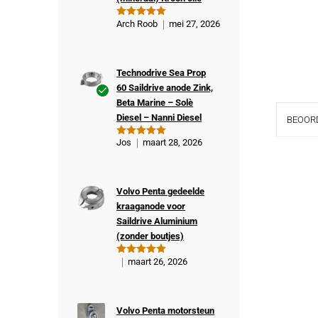
Arch Roob
mei 27, 2026
Gewaardeer
d
5
uit 5
Technodrive Sea Prop
60 Saildrive anode Zink,
Beta Marine – Solè
Ge
Diesel – Nanni Diesel
BEOORD
veri
fiee
Jos
maart 28, 2026
Gewaardeer
rde
d
5
uit 5
kop
er
Volvo Penta gedeelde
kraaganode voor
Saildrive Aluminium
(zonder boutjes)
maart 26, 2026
Gewaardeer
d
5
uit 5
Volvo Penta motorsteun