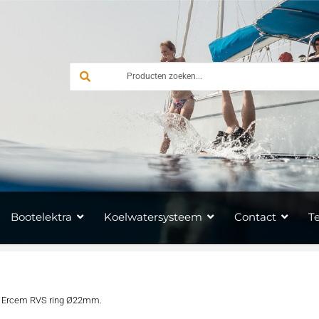
Bootelektra
Koelwatersysteem
Contact
T
Ercem RVS ring Ø22mm.