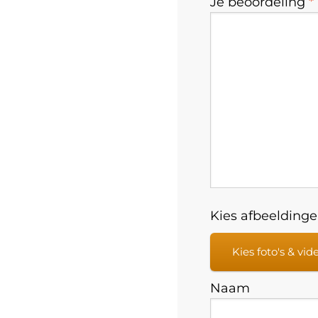
Je beoordeling
*
Kies afbeeldingen
Kies foto's & vid
Naam