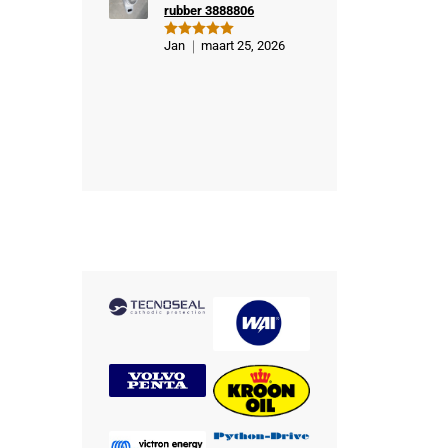
rubber 3888806
Jan
maart 25, 2026
Gewaardeer
d
5
uit 5