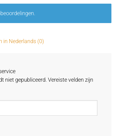
rd
1
 beoordelingen.
uit
5
n in Nederlands (0)
service
t niet gepubliceerd.
Vereiste velden zijn