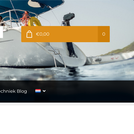
€0,00
0
echniek Blog