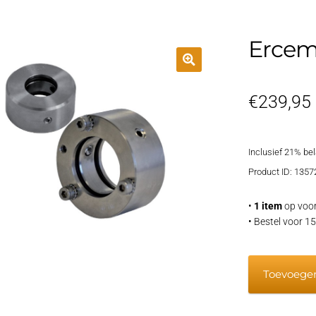
Ercem
€
239,95
Inclusief 21% be
Product ID: 1357
•
1 item
op voor
• Bestel voor 
Ercem
Toevoege
RVS
ring