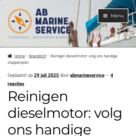
Ga
Ga
Menu
door
naar
naar
de
navigatie
inhoud
Home
Home
Brandstof
Reinigen dieselmotor: volg ons handige
stappenplan
Submen
Motoren
uitvouwe
Geplaatst op
29 juli 2025
door
abmarineservice
—
4
Submen
Motoronderdelen
reacties
uitvouwe
Reinigen
Submen
Bootelektra
uitvouwe
dieselmotor: volg
Submen
Koelwatersysteem
ons handige
uitvouwe
Submen