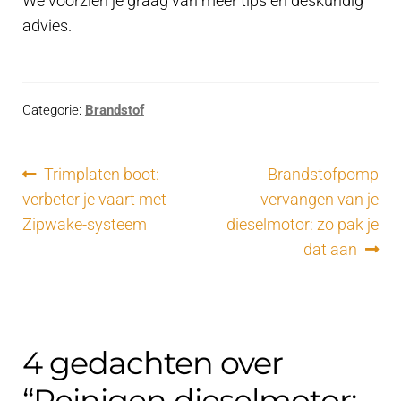
We voorzien je graag van meer tips en deskundig
advies.
Categorie:
Brandstof
Bericht
Vorig
Volgend
Trimplaten boot:
Brandstofpomp
bericht:
bericht:
verbeter je vaart met
vervangen van je
navigatie
Zipwake-systeem
dieselmotor: zo pak je
dat aan
4 gedachten over
“
Reinigen dieselmotor: