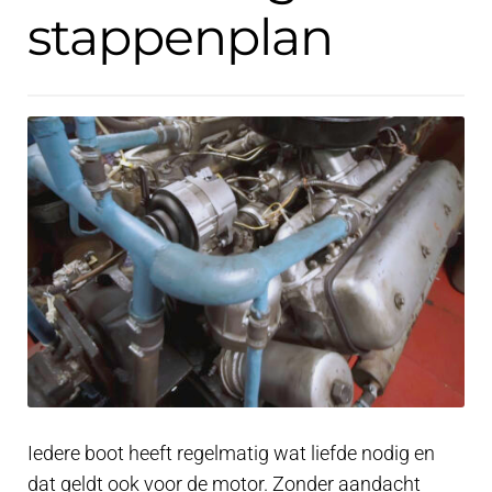
Contact
stappenplan
uitvouwe
Techniek Blog
Submen
Nederlands
uitvouwe
Iedere boot heeft regelmatig wat liefde nodig en
dat geldt ook voor de motor. Zonder aandacht