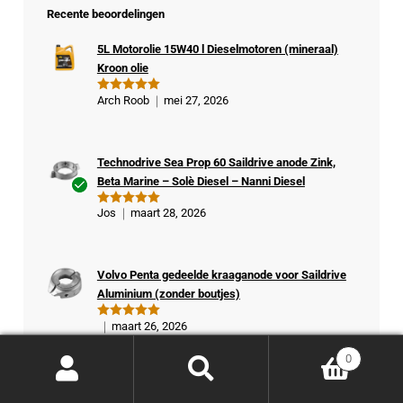
Recente beoordelingen
5L Motorolie 15W40 l Dieselmotoren (mineraal)
Kroon olie
Arch Roob
mei 27, 2026
Gewaardeer
d
5
uit 5
Technodrive Sea Prop 60 Saildrive anode Zink,
Beta Marine – Solè Diesel – Nanni Diesel
Ge
Jos
maart 28, 2026
Gewaardeer
veri
d
5
uit 5
fiee
rde
Volvo Penta gedeelde kraaganode voor Saildrive
kop
Aluminium (zonder boutjes)
er
maart 26, 2026
Gewaardeer
d
5
uit 5
0
Volvo Penta motorsteun rubber 3888806