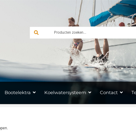
Bootelektra
Koelwatersysteem
Contact
T
ppen.