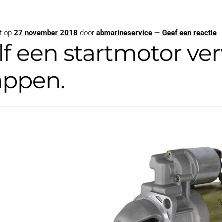
t op
27 november 2018
door
abmarineservice
—
Geef een reactie
lf een startmotor ve
appen.