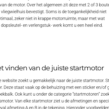
an de motor. Over het algemeen zit deze met 2 of 3 bout
 vliegwielhuis bevestigt. Soms is de toegankelijkheid niet
timaal, zeker niet in krappe motorruimte, maar met wat
f dopsleutel- en verlengstuk- werk komt u een heel eind.
et vinden van de juiste startmotor
 website zoekt u gemakkelijk naar de juiste startmotor. S
 Deze staat vaak op de behuizing met een sticker en/of g
ekbalk. Ook kunt u onder de categorie ”startmotoren” zoe
motor. Van elke startmotor ziet u de afmetingen en specif
eval afmeting A en B in de tekening. Hieronder voorbeel