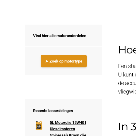
Vind hier alle motoronderdelen
Hoe
➤ Zoek op motortype
Een sta
U kunt 
de accu
vliegwi
Recente beoordelingen
In 
5L Motorolie 15W40 l
Dieselmotoren
(mineraal) Kroon olie