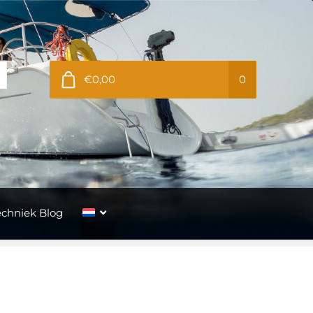
€0,00
0
echniek Blog