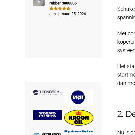
rubber 3888806
Schakel
Jan
maart 25, 2026
Gewaardeer
spannin
d
5
uit 5
Met con
koperen
systeem
Het sta
startmo
dan mo
2. D
Nu is d