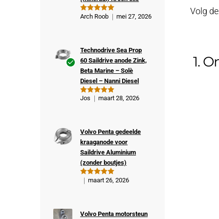
Volg de
Arch Roob
mei 27, 2026
Gewaardeer
d
5
uit 5
Technodrive Sea Prop
1. O
60 Saildrive anode Zink,
Beta Marine – Solè
Ge
Diesel – Nanni Diesel
veri
fiee
Jos
maart 28, 2026
Gewaardeer
rde
d
5
uit 5
kop
er
Volvo Penta gedeelde
kraaganode voor
Saildrive Aluminium
(zonder boutjes)
maart 26, 2026
Gewaardeer
d
5
uit 5
Volvo Penta motorsteun