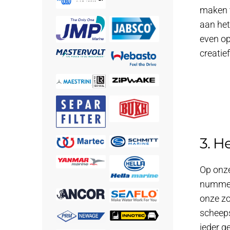
maken v
aan het
even op
creatie
3. H
Op onze
nummer.
onze zo
scheeps
ieder g